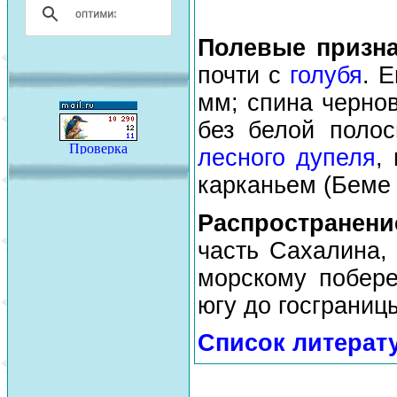
Полевые призн
почти с
голубя
. 
мм; спина чернов
без белой полос
лесного дупеля
,
карканьем (Беме и
Распространен
часть Сахалина,
морскому побере
югу до госграницы
Список литерат