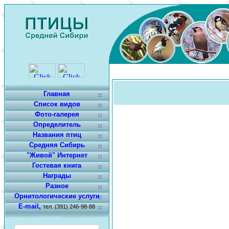
Главная
Список видов
Фото-галерея
Определитель
Названия птиц
Средняя Сибирь
"Живой" Интернет
Гостевая книга
Награды
Разное
Орнитологические услуги
E-mail
,
тел. (391) 246-98-88