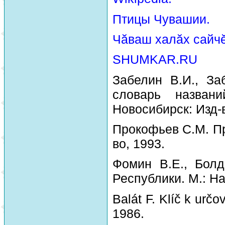
Птицы Чувашии.
Чăваш халăх сайчĕ
SHUMKAR.RU
Забелин В.И., За
словарь назван
Новосибирск: Изд-
Прокофьев С.М. Пр
во, 1993.
Фомин В.Е., Болд
Республики. М.: На
Balát F. Klíč k urč
1986.