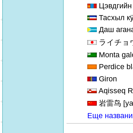
Цэвдгийн 
Тасхыл кÿ
Даш аган
ライチョウ [
Monta gal
Perdice b
Giron
Aqisseq Ry
岩雷鸟 [yan 
Еще названи