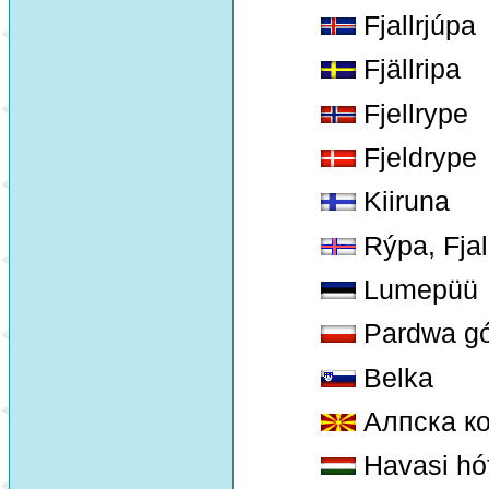
Fjallrjúpa
Fjällripa
Fjellrype
Fjeldrype
Kiiruna
Rýpa, Fjal
Lumepüü
Pardwa gó
Belka
Алпска ко
Havasi hó