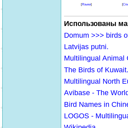
[
Языки
]
[
Спи
Использованы ма
Domum >>> birds o
Latvijas putni.
Multilingual Animal
The Birds of Kuwait
Multilingual North E
Avibase - The Worl
Bird Names in Chin
LOGOS - Multilingua
Wikipedia.