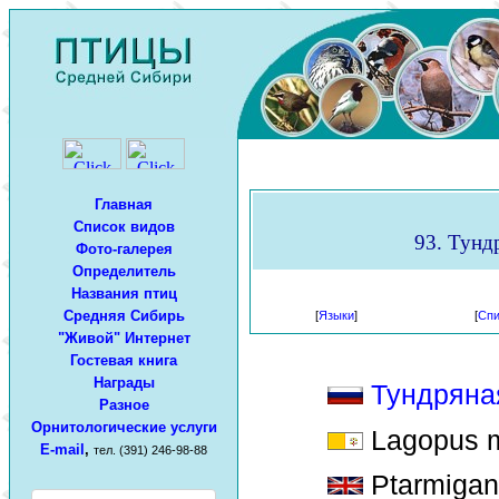
Главная
Список видов
93. Тунд
Фото-галерея
Определитель
Названия птиц
Средняя Сибирь
[
Языки
]
[
Спи
"Живой" Интернет
Гостевая книга
Награды
Тундряна
Разное
Орнитологические услуги
Lagopus m
E-mail
,
тел. (391) 246-98-88
Ptarmigan