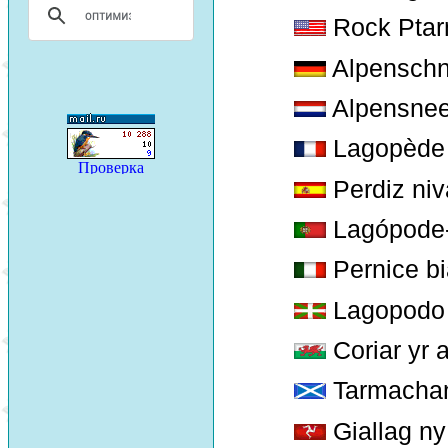
Rock Ptar
Alpensch
Alpensne
Lagopède 
Perdiz niv
Lagópode
Pernice b
Lagopodo 
Coriar yr a
Tarmacha
Giallag ny