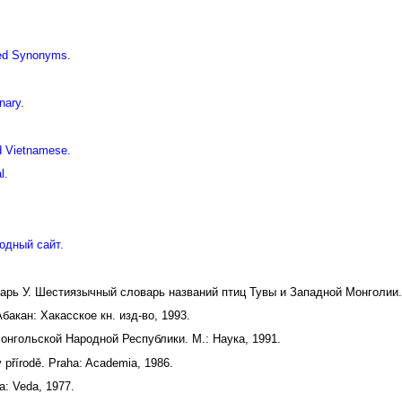
iled Synonyms.
nary.
d Vietnamese.
l.
одный сайт.
дарь У. Шестиязычный словарь названий птиц Тувы и Западной Монголии.
акан: Хакасское кн. изд-во, 1993.
онгольской Народной Республики. М.: Наука, 1991.
v přírodě. Praha: Academia, 1986.
a: Veda, 1977.