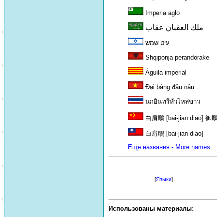
Imperia aglo
ملك العقبان عقاب
עיט שמש
Shqiponja perandorake
Àguila imperial
Đại bàng đầu nâu
นกอินทรีหัวไหล่ขาว
白肩鵰 [bai-jian diao] 御鵰 
白肩鵰 [bai-jian diao]
Еще названия - More names
[
Языки
]
Использованы материалы: