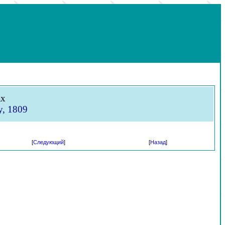
ах
y, 1809
[
Следующий
]
[
Назад
]