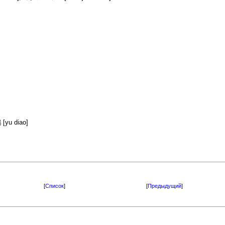
[yu diao]
[
Список
]
[
Предыдущий
]