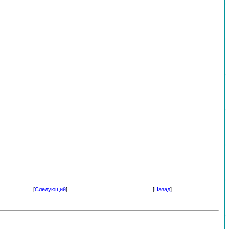
[
Следующий
]
[
Назад
]