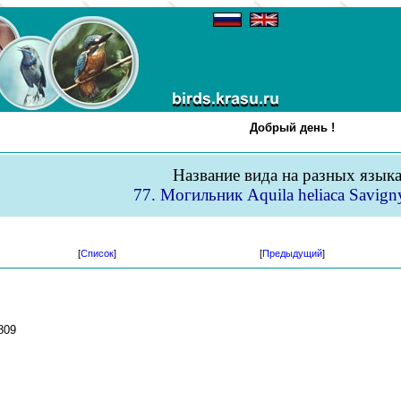
Добрый день !
Название вида на разных язык
77. Могильник Aquila heliaca Savign
[
Список
]
[
Предыдущий
]
809