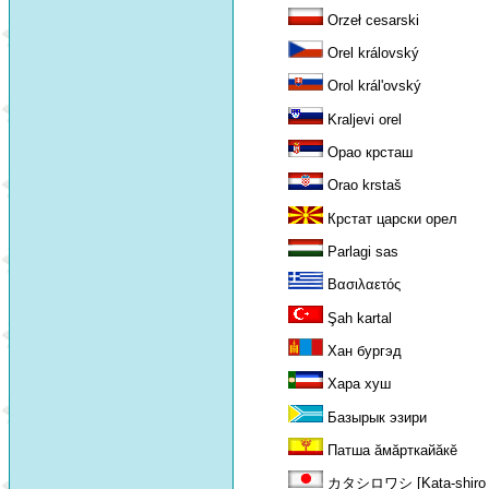
Orzeł cesarski
Orel královský
Orol král'ovský
Kraljevi orel
Oрao крсташ
Orao krstaš
Крстат царски орел
Parlagi sas
Βασιλαετός
Şah kartal
Хан бyргэд
Хара хуш
Базырык эзири
Патша ăмăрткайăкĕ
カタシロワシ [Kata-shiro w