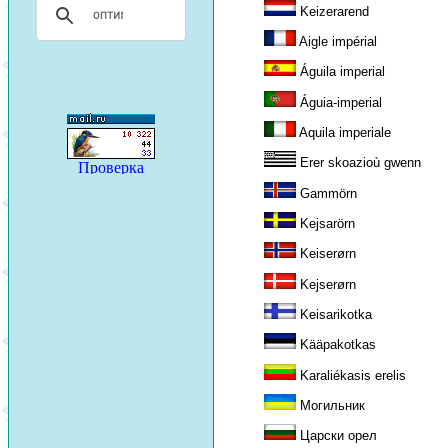
Keizerarend
Aigle impérial
Águila imperial
Águia-imperial
Aquila imperiale
Erer skoazioù gwenn
Gammörn
Kejsarörn
Keiserørn
Kejserørn
Keisarikotka
Kääpakotkas
Karaliékasis erelis
Могильник
Царски орел