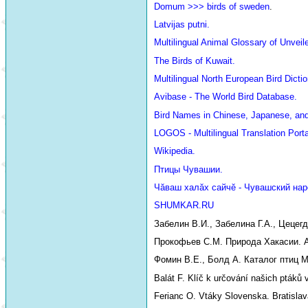
Domum >>> birds of sweden
.
Latvijas putni.
Multilingual Animal Glossary of Unve
The Birds of Kuwait.
Multilingual North European Bird Dictio
Avibase - The World Bird Database.
Bird Names in Chinese, Japanese, an
LOGOS - Multilingual Translation Porta
Wikipedia.
Птицы Чувашии.
Чăваш халăх сайчĕ - Чувашский нар
SHUMKAR.RU
Забелин В.И., Забелина Г.А., Цецег
Прокофьев С.М. Природа Хакасии. Аб
Фомин В.Е., Болд А. Каталог птиц М
Balát F. Klíč k určování našich ptáků 
Ferianc O. Vtáky Slovenska. Bratislav