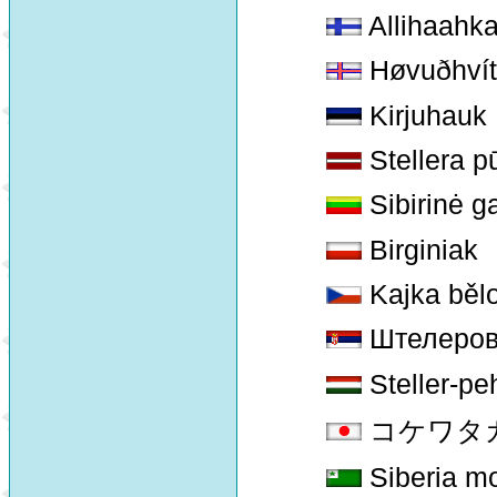
Allihaahk
Høvuðhví
Kirjuhauk
Stellera p
Sibirinė g
Birginiak
Kajka běl
Штелеров
Steller-pe
コケワタガモ 
Siberia m