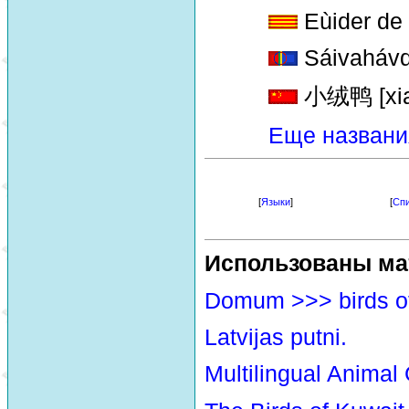
Eùider de 
Sáivaháv
小绒鸭 [xiao
Еще названи
[
Языки
]
[
Спи
Использованы ма
Domum >>> birds o
Latvijas putni.
Multilingual Animal