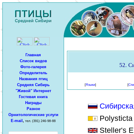
Главная
Список видов
52. Си
Фото-галерея
Определитель
Названия птиц
Средняя Сибирь
[
Языки
]
[
Спи
"Живой" Интернет
Гостевая книга
Награды
Сибирская
Разное
Орнитологические услуги
Polysticta 
E-mail
,
тел. (391) 246-98-88
Steller's E