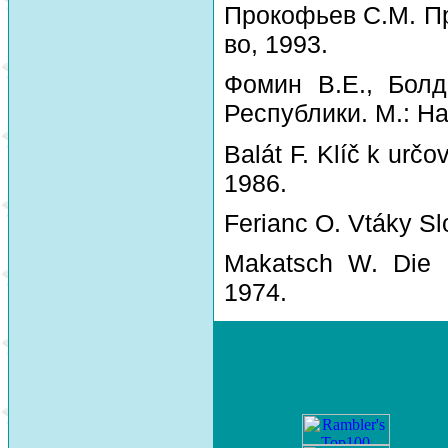
Прокофьев С.М. Пр
во, 1993.
Фомин В.Е., Болд
Республики. М.: На
Balát F. Klíč k urč
1986.
Ferianc O. Vtáky Sl
Makatsch W. Die 
1974.