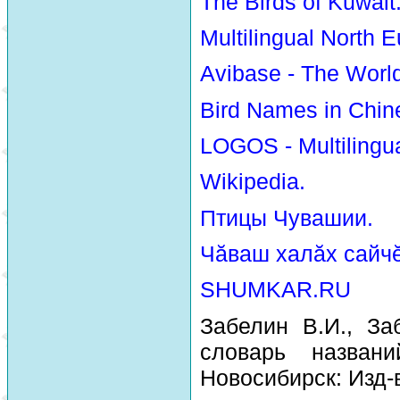
The Birds of Kuwait
Multilingual North E
Avibase - The Worl
Bird Names in Chin
LOGOS - Multilingua
Wikipedia.
Птицы Чувашии.
Чăваш халăх сайчĕ
SHUMKAR.RU
Забелин В.И., За
словарь назван
Новосибирск: Изд-