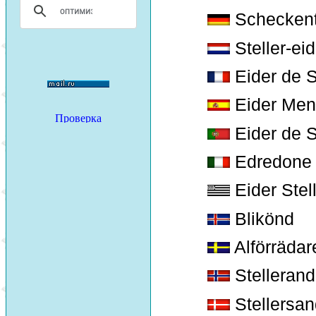
Schecken
Steller-eid
Eider de S
Eider Men
Eider de S
Edredone d
Eider Stel
Blikönd
Alförrädar
Stellerand
Stellersan