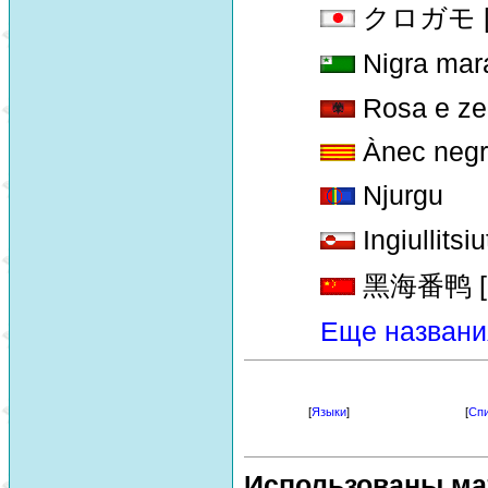
クロガモ [Ku
Nigra mar
Rosa e ze
Ànec neg
Njurgu
Ingiullitsiu
黑海番鸭 [hei
Еще названи
[
Языки
]
[
Спи
Использованы ма