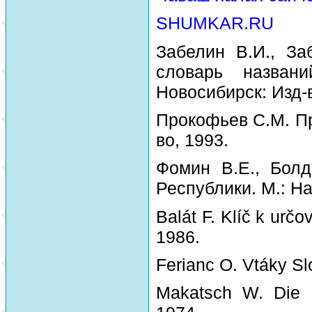
SHUMKAR.RU
Забелин В.И., За
словарь назван
Новосибирск: Изд-
Прокофьев С.М. Пр
во, 1993.
Фомин В.Е., Болд
Республики. М.: На
Balát F. Klíč k urč
1986.
Ferianc O. Vtáky Sl
Makatsch W. Die 