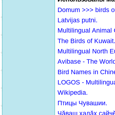
Domum >>> birds o
Latvijas putni.
Multilingual Animal
The Birds of Kuwait
Multilingual North E
Avibase - The Worl
Bird Names in Chin
LOGOS - Multilingua
Wikipedia.
Птицы Чувашии.
Чăваш халăх сайчĕ