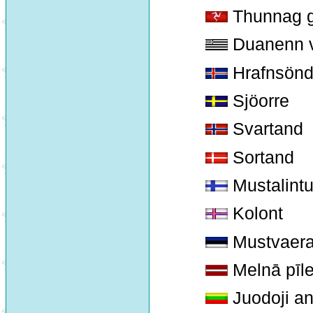
Thunnag g
Duanenn v
Hrafnsön
Sjöorre
Svartand
Sortand
Mustalint
Kolont
Mustvaer
Melnā pīle
Juodoji an