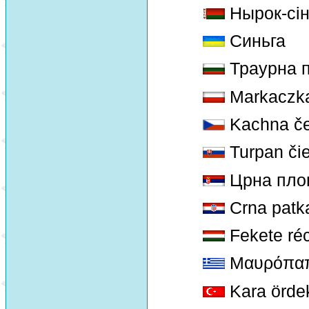
Нырок-сін
Синьга
Траурна 
Markaczk
Kachna če
Turpan či
Црна плов
Crna patk
Fekete ré
Μαυρόπαπ
Kara örde