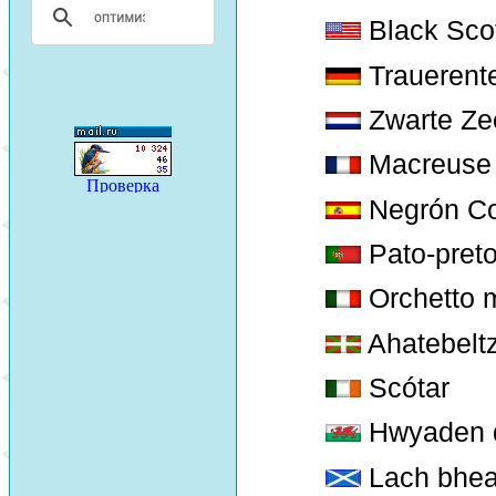
Black Sco
Trauerent
Zwarte Ze
Macreuse 
Negrón C
Pato-pret
Orchetto 
Ahatebelt
Scótar
Hwyaden d
Lach bhea