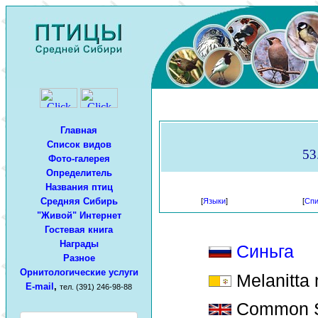
Главная
Список видов
53
Фото-галерея
Определитель
Названия птиц
Средняя Сибирь
[
Языки
]
[
Спи
"Живой" Интернет
Гостевая книга
Награды
Синьга
Разное
Орнитологические услуги
Melanitta 
E-mail
,
тел. (391) 246-98-88
Common S