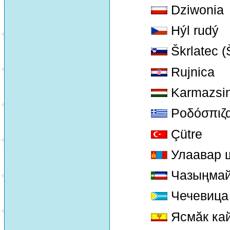
Dziwonia
Hýl rudý
Škrlatec (Š
Rujnica
Karmazsin
Ροδόσπιζ
Çütre
Улаавар 
Чазыңма
Чечевица
Ясмăк ка