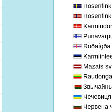
Rosenfink
Rosenfink
Karmindo
Punavarp
Roðaígða
Karmiinle
Mazais svi
Raudongal
Звычайны
Чечевиця
Червена 