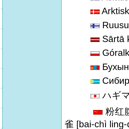
Arktis
Ruusuv
Sārtā 
Góralk
Бухын
Сибир
ハギマシコ
粉红腹岭
雀 [bai-chì ling-