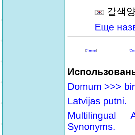
갈색양
Еще наз
[
Языки
]
[
Спи
Использован
Domum >>> bir
Latvijas putni.
Multilingual
Synonyms.