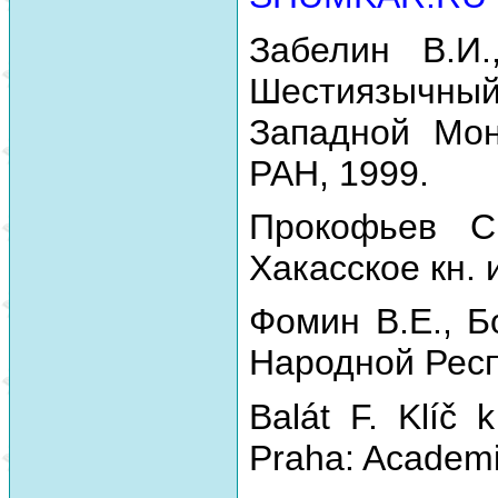
Забелин В.И.
Шестиязычный
Западной Мон
РАН, 1999.
Прокофьев С
Хакасское кн. 
Фомин В.Е., Б
Народной Респу
Balát F. Klíč 
Praha: Academi