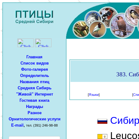
Главная
Список видов
Фото-галерея
383. Сиб
Определитель
Названия птиц
Средняя Сибирь
"Живой" Интернет
[
Языки
]
[
Спи
Гостевая книга
Награды
Разное
Сибир
Орнитологические услуги
E-mail
,
тел. (391) 246-98-88
Leucos