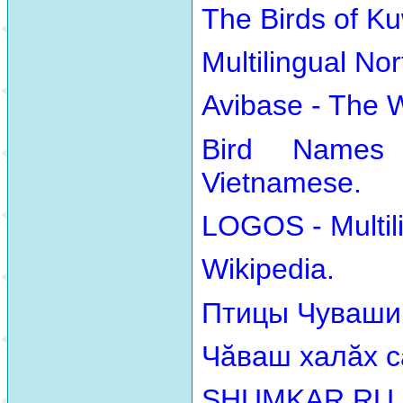
The Birds of Ku
Multilingual No
Avibase - The 
Bird Names
Vietnamese.
LOGOS - Multili
Wikipedia.
Птицы Чуваши
Чăваш халăх с
SHUMKAR.RU