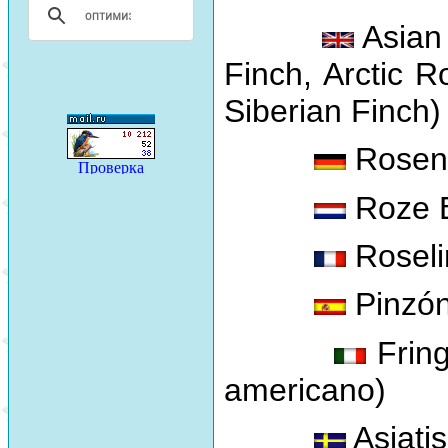
Asian 
Finch, Arctic R
Siberian Finch)
Rosen
Roze B
Roseli
Pinzó
Fring
americano)
Asiatis