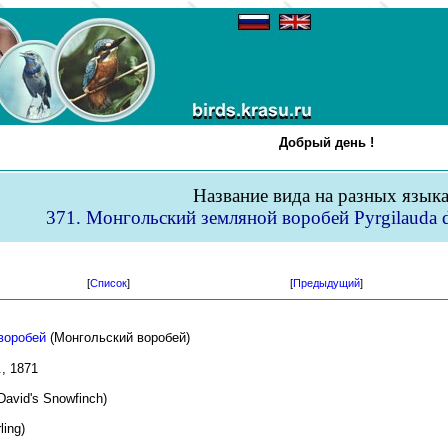
Добрый день !
Название вида на разных язык
371. Монгольский земляной воробей Pyrgilauda da
[
Список
]
[
Предыдущий
]
воробей
(Монгольский воробей)
., 1871
David's Snowfinch)
ling)