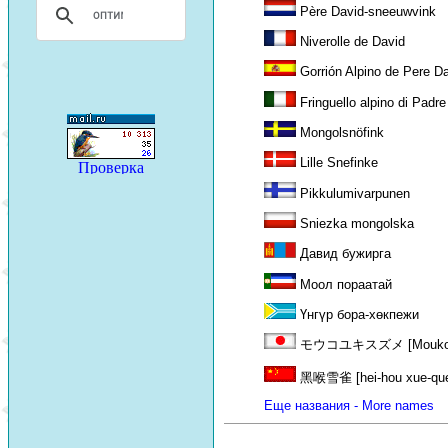
Père David-sneeuwvink
Niverolle de David
Gorrión Alpino de Pere D
Fringuello alpino di Padre
Mongolsnöfink
Lille Snefinke
Pikkulumivarpunen
Sniezka mongolska
Давид бужирга
Моол пораатай
Үнгүр бора-хөкпежи
モウコユキスズメ [Mouko y
黑喉雪雀 [hei-hou xue-qu
Еще названия - More names