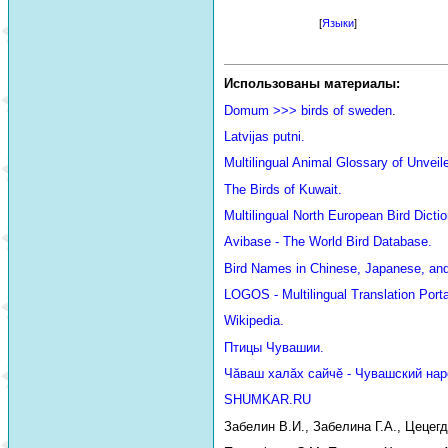
[
Языки
]
Использованы материалы:
Domum >>> birds of sweden
.
Latvijas putni.
Multilingual Animal Glossary of Unve
The Birds of Kuwait.
Multilingual North European Bird Dictio
Avibase - The World Bird Database.
Bird Names in Chinese, Japanese, an
LOGOS - Multilingual Translation Porta
Wikipedia.
Птицы Чувашии.
Чăваш халăх сайчĕ - Чувашский нар
SHUMKAR.RU
Забелин В.И., Забелина Г.А., Цецег