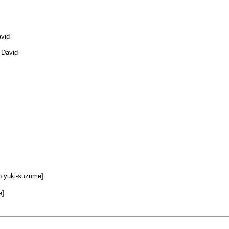
avid
 David
uki-suzume]
e]