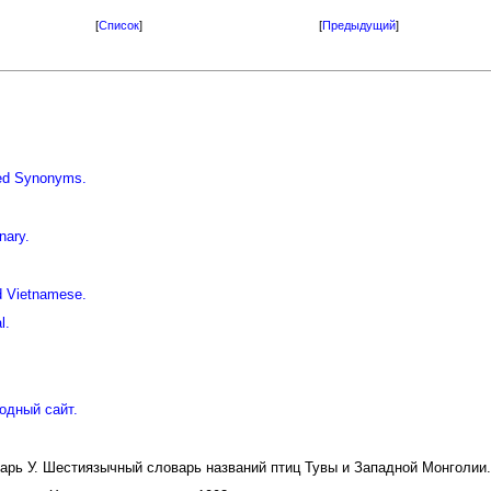
[
Список
]
[
Предыдущий
]
iled Synonyms.
nary.
d Vietnamese.
l.
одный сайт.
дарь У. Шестиязычный словарь названий птиц Тувы и Западной Монголии.