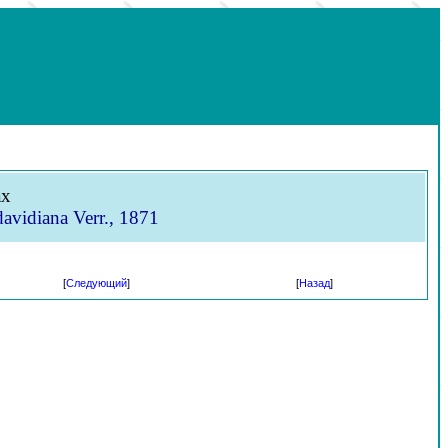
ах
vidiana Verr., 1871
[
Следующий
]
[
Назад
]