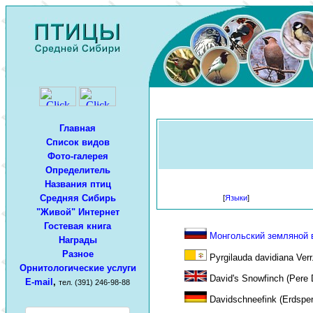
Главная
Список видов
Фото-галерея
Определитель
Названия птиц
Средняя Сибирь
[
Языки
]
"Живой" Интернет
Гостевая книга
Монгольский земляной 
Награды
Разное
Pyrgilauda davidiana Verr
Орнитологические услуги
David's Snowfinch (Pere 
E-mail
,
тел. (391) 246-98-88
Davidschneefink (Erdsper