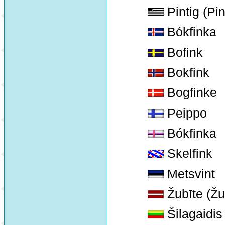
Pintig (Pin
Bókfinka
Bofink
Bokfink
Bogfinke
Peippo
Bókfinka
Skelfink
Metsvint
Žubīte (Žu
Šilagaidis 