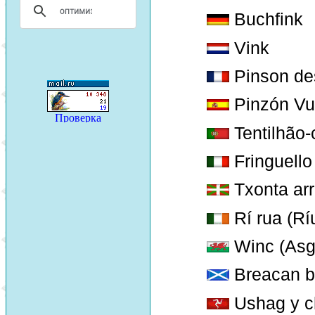
Buchfink
Vink
Pinson de
Pinzón Vu
Tentilhão
Fringuell
Txonta arr
Rí rua (Rí
Winc (Asgel
Breacan be
Ushag y c