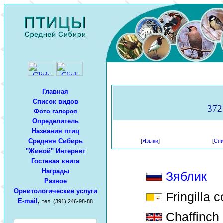
Главная
Список видов
372.
Фото-галерея
Определитель
Названия птиц
Средняя Сибирь
[
Языки
]
[
Спи
"Живой" Интернет
Гостевая книга
Награды
Зяблик
Разное
Орнитологические услуги
Fringilla 
E-mail
,
тел. (391) 246-98-88
Chaffinch