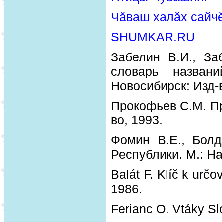
Чăваш халăх сайчĕ
SHUMKAR.RU
Забелин В.И., За
словарь назван
Новосибирск: Изд-
Прокофьев С.М. Пр
во, 1993.
Фомин В.Е., Болд
Республики. М.: На
Balát F. Klíč k urč
1986.
Ferianc O. Vtáky Sl