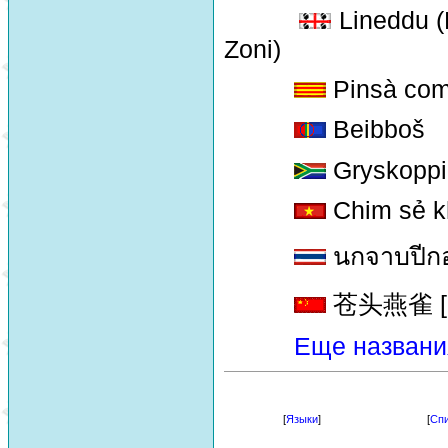
Lineddu (P
Zoni)
Pinsà co
Beibboš
Gryskoppi
Chim sẻ 
นกจาบปีกอ
苍头燕雀 [ca
Еще названи
[
Языки
]
[
Спи