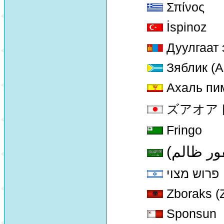
Σπίνος
İspinoz
Дуулгаат 
Зяблик (А
Ахаль пи
ズアオアトリ 
Fringo
ور ظالم
פרוש מצוי
Zboraks (Z
Sponsun