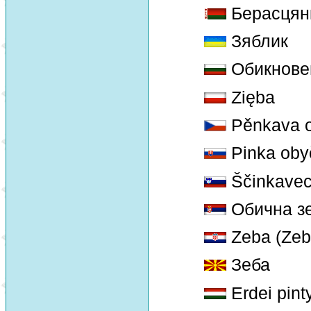
Берасцян
Зяблик
Обикнове
Zięba
Pěnkava 
Pinka oby
Ščinkave
Обична зе
Zeba (Zeba
Зеба
Erdei pint