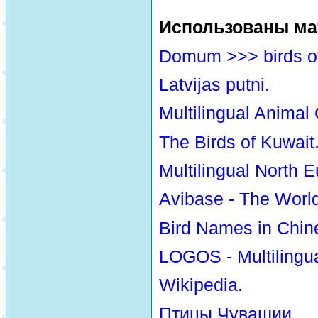
Использованы ма
Domum >>> birds o
Latvijas putni.
Multilingual Animal
The Birds of Kuwait
Multilingual North E
Avibase - The Worl
Bird Names in Chin
LOGOS - Multilingua
Wikipedia.
Птицы Чувашии.