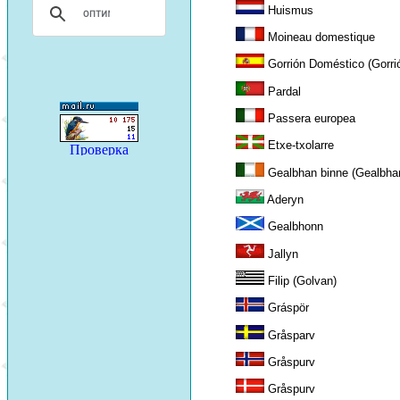
Huismus
Moineau domestique
Gorrión Doméstico (Gorri
Pardal
Passera europea
Etxe-txolarre
Gealbhan binne (Gealbha
Aderyn
Gealbhonn
Jallyn
Filip (Golvan)
Gráspör
Gråsparv
Gråspurv
Gråspurv