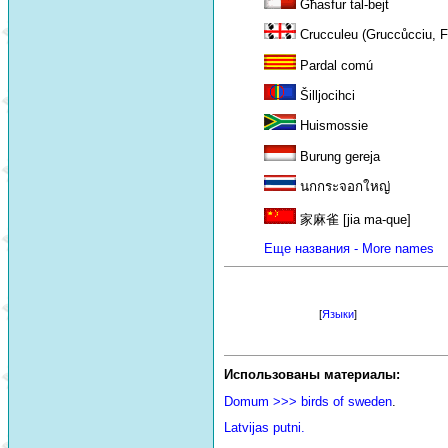
Għasfur tal-bejt
Crucculeu (Gruccůcciu, Fu
Pardal comú
Šilljocihci
Huismossie
Burung gereja
นกกระจอกใหญ่
家麻雀 [jia ma-que]
Еще названия - More names
[
Языки
]
Использованы материалы:
Domum >>> birds of sweden
.
Latvijas putni.