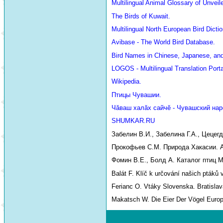
Multilingual Animal Glossary of Unve
The Birds of Kuwait.
Multilingual North European Bird Dictio
Avibase - The World Bird Database.
Bird Names in Chinese, Japanese, an
LOGOS - Multilingual Translation Porta
Wikipedia.
Птицы Чувашии.
Чăваш халăх сайчĕ - Чувашский нар
SHUMKAR.RU
Забелин В.И., Забелина Г.А., Цецег
Прокофьев С.М. Природа Хакасии. Аб
Фомин В.Е., Болд А. Каталог птиц М
Balát F. Klíč k určování našich ptáků 
Ferianc O. Vtáky Slovenska. Bratislav
Makatsch W. Die Eier Der Vögel Euro