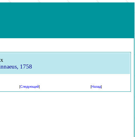
ах
innaeus, 1758
[
Следующий
]
[
Назад
]