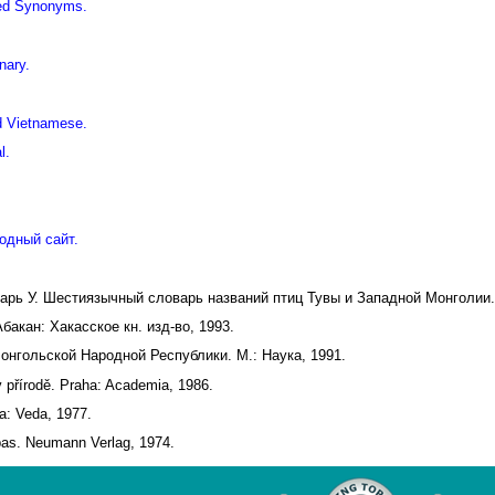
iled Synonyms.
nary.
d Vietnamese.
l.
одный сайт.
дарь У. Шестиязычный словарь названий птиц Тувы и Западной Монголии.
акан: Хакасское кн. изд-во, 1993.
онгольской Народной Республики. М.: Наука, 1991.
v přírodě. Praha: Academia, 1986.
a: Veda, 1977.
pas. Neumann Verlag, 1974.