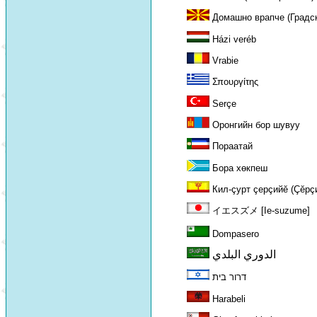
Домашно врапче (Градск
Házi veréb
Vrabie
Σπουργίτης
Serçe
Оронгийн бор шувуу
Пораатай
Бора хөкпеш
Кил-çурт çерçийĕ (Çĕрç
イエスズメ [Ie-suzume]
Dompasero
الدوري البلدي
דרור בית
Harabeli