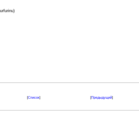
rfurinu)
[
Список
]
[
Предыдущий
]