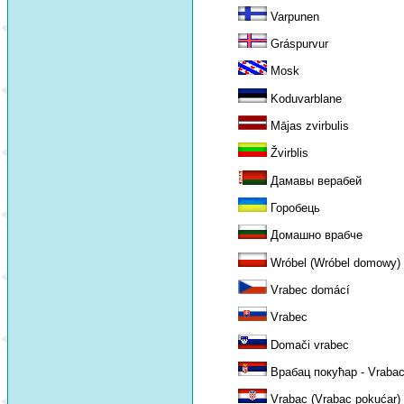
Varpunen
Gráspurvur
Mosk
Koduvarblane
Mājas zvirbulis
Žvirblis
Дамавы верабей
Горобець
Домашно врабче
Wróbel (Wróbel domowy)
Vrabec domácí
Vrabec
Domači vrabec
Врабац покућар - Vrabac
Vrabac (Vrabac pokućar)