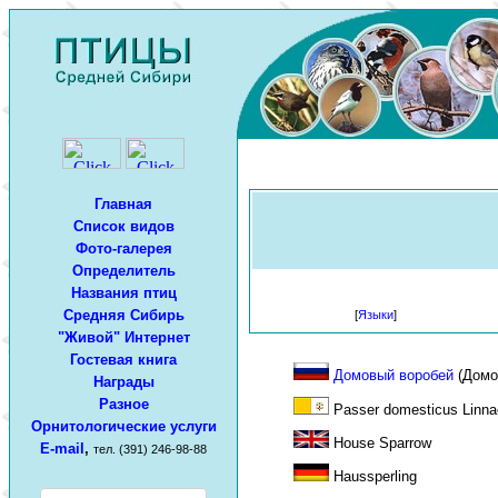
Главная
Список видов
Фото-галерея
Определитель
Названия птиц
Средняя Сибирь
[
Языки
]
"Живой" Интернет
Гостевая книга
Домовый воробей
(Домо
Награды
Разное
Passer domesticus Linna
Орнитологические услуги
House Sparrow
E-mail
,
тел. (391) 246-98-88
Haussperling