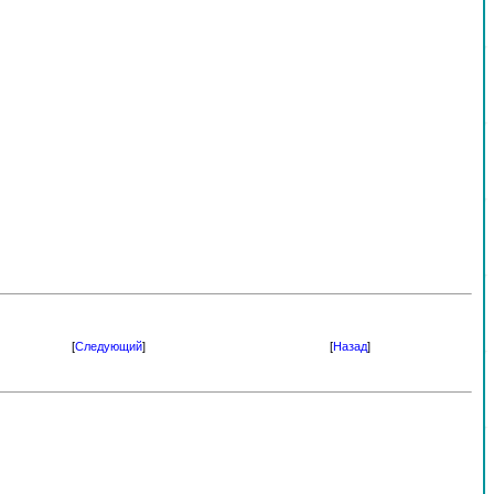
[
Следующий
]
[
Назад
]