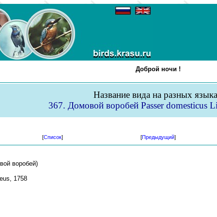
Доброй ночи !
Название вида на разных язык
367. Домовой воробей Passer domesticus L
[
Список
]
[
Предыдущий
]
вой воробей)
eus, 1758