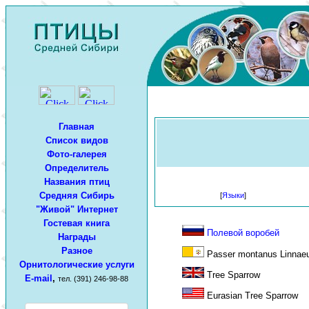
Главная
Список видов
Фото-галерея
Определитель
Названия птиц
Средняя Сибирь
[
Языки
]
"Живой" Интернет
Гостевая книга
Полевой воробей
Награды
Разное
Passer montanus Linnaeu
Орнитологические услуги
Tree Sparrow
E-mail
,
тел. (391) 246-98-88
Eurasian Tree Sparrow