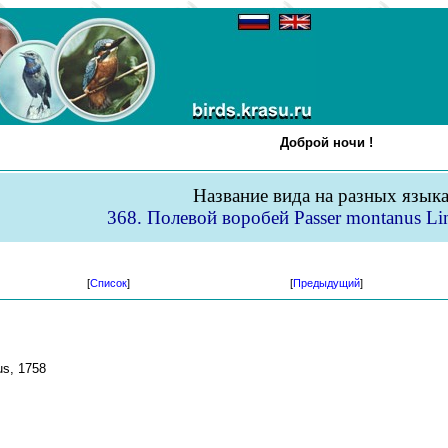
Доброй ночи !
Название вида на разных язык
368. Полевой воробей Passer montanus Li
[
Список
]
[
Предыдущий
]
s, 1758