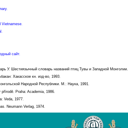
nary.
d Vietnamese.
l.
одный сайт.
дарь У. Шестиязычный словарь названий птиц Тувы и Западной Монголии.
акан: Хакасское кн. изд-во, 1993.
онгольской Народной Республики. М.: Наука, 1991.
v přírodě. Praha: Academia, 1986.
a: Veda, 1977.
pas. Neumann Verlag, 1974.