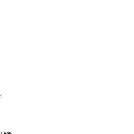
k)
 vrabac