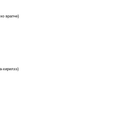
ко врапче)
а-хирилээ)