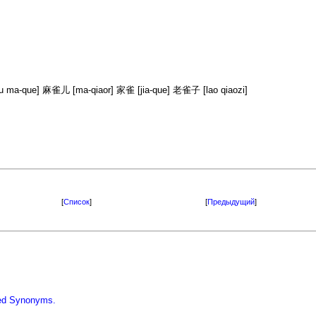
a-que] 麻雀儿 [ma-qiaor] 家雀 [jia-que] 老雀子 [lao qiaozi]
[
Список
]
[
Предыдущий
]
iled Synonyms.