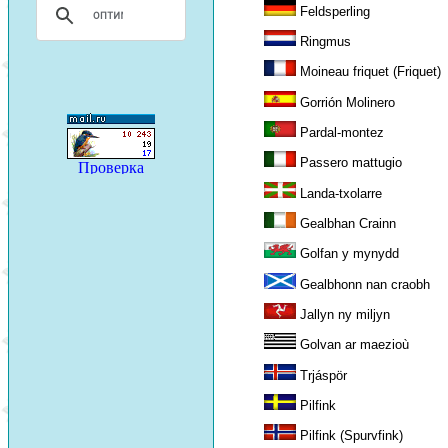
Feldsperling
Ringmus
Moineau friquet (Friquet)
Gorrión Molinero
Pardal-montez
Passero mattugio
Landa-txolarre
Gealbhan Crainn
Golfan y mynydd
Gealbhonn nan craobh
Jallyn ny miljyn
Golvan ar maezioù
Trjáspör
Pilfink
Pilfink (Spurvfink)