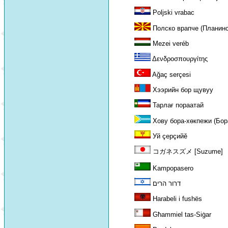
Poljski vrabac
Полско врапче (Планинс
Mezei veréb
Δενδροσπουργίτης
Ağaç serçesi
Хээрийн бор щувуу
Тарлағ пораатай
Хову бора-хөкпежи (Бор
Уй çерçийĕ
コガネスズメ [Suzume]
Kampopasero
דרור הרים
Harabeli i fushës
Għammiel tas-Siġar