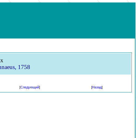
ах
nnaeus, 1758
[
Следующий
]
[
Назад
]