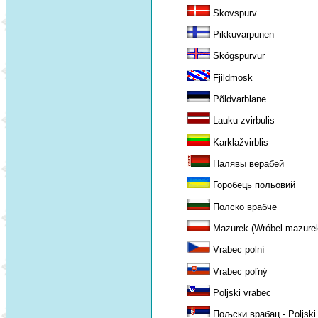
Skovspurv
Pikkuvarpunen
Skógspurvur
Fjildmosk
Põldvarblane
Lauku zvirbulis
Karklažvirblis
Палявы верабей
Горобець польовий
Полско врабче
Mazurek (Wróbel mazure
Vrabec polní
Vrabec poľný
Poljski vrabec
Пољски врабац - Poljski