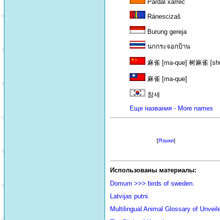
Pardal xarrec
Ránescizaš
Burung gereja
นกกระจอกบ้าน
麻雀 [ma-que] 树麻雀 [shu m
麻雀 [ma-que]
참새
Еще названия - More names
[
Языки
]
Использованы материалы:
Domum >>> birds of sweden
.
Latvijas putni.
Multilingual Animal Glossary of Unve