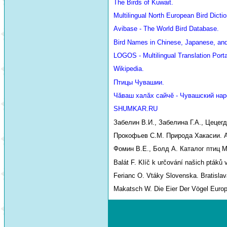
The Birds of Kuwait.
Multilingual North European Bird Dictio
Avibase - The World Bird Database.
Bird Names in Chinese, Japanese, an
LOGOS - Multilingual Translation Porta
Wikipedia.
Птицы Чувашии.
Чăваш халăх сайчĕ - Чувашский нар
SHUMKAR.RU
Забелин В.И., Забелина Г.А., Цецег
Прокофьев С.М. Природа Хакасии. Аб
Фомин В.Е., Болд А. Каталог птиц М
Balát F. Klíč k určování našich ptáků 
Ferianc O. Vtáky Slovenska. Bratislav
Makatsch W. Die Eier Der Vögel Euro