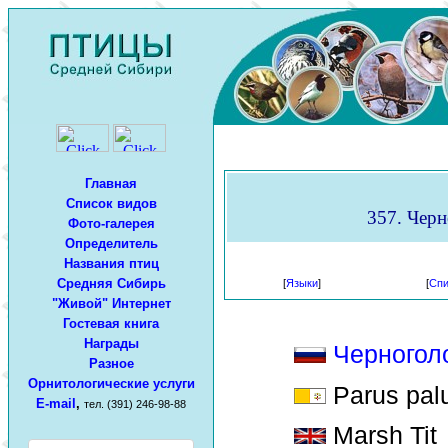
Главная
Список видов
357. Черн
Фото-галерея
Определитель
Названия птиц
Средняя Сибирь
[
Языки
]
[
Спи
"Живой" Интернет
Гостевая книга
Награды
Черногол
Разное
Орнитологические услуги
Parus palu
E-mail
,
тел. (391) 246-98-88
Marsh Tit