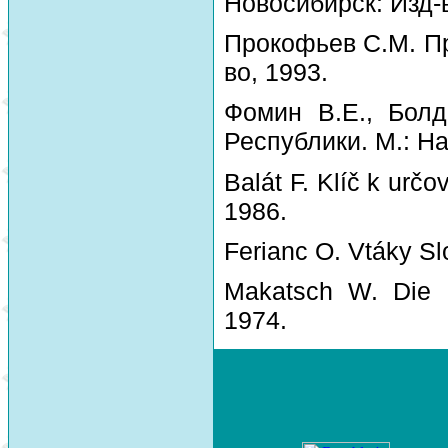
Новосибирск: Изд-
Прокофьев С.М. Пр
во, 1993.
Фомин В.Е., Болд
Республики. М.: На
Balát F. Klíč k urč
1986.
Ferianc O. Vtáky Sl
Makatsch W. Die 
1974.