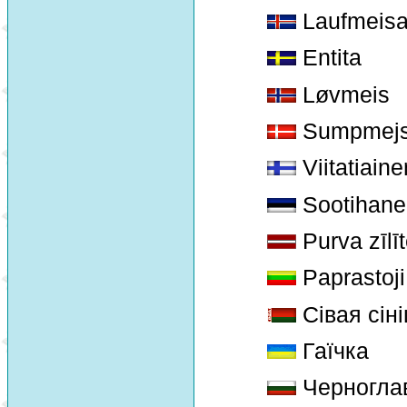
Laufmeis
Entita
Løvmeis
Sumpmej
Viitatiaine
Sootihane 
Purva zīlī
Paprastoji 
Сівая сіні
Гаїчка
Черноглав