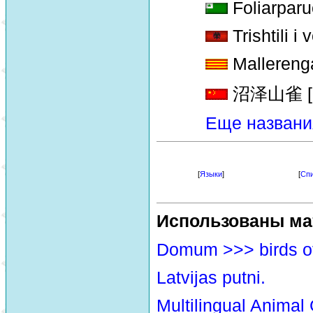
Foliarparu
Trishtili i
Mallereng
沼泽山雀 [zh
Еще названи
[
Языки
]
[
Спи
Использованы ма
Domum >>> birds o
Latvijas putni.
Multilingual Animal