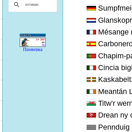
Sumpfmei
Glanskop
Mésange n
Carbonero
Chapim-pa
Cincia big
Kaskabeltz
Meantán L
Titw'r wer
Drean ny 
Pennduig 