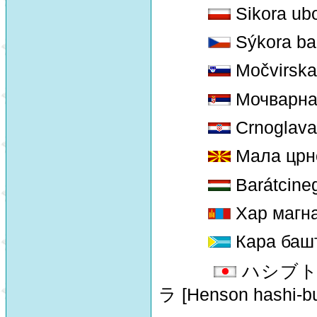
Sikora ub
Sýkora ba
Močvirska 
Мочварна 
Crnoglava
Мала црн
Barátcine
Хар магна
Кара башт
ハシブトガラ
ラ [Henson hashi-bu