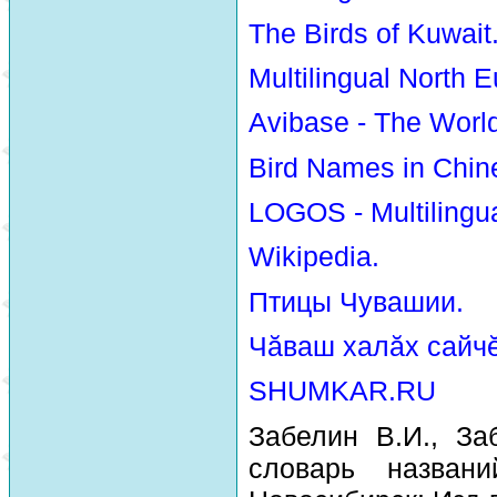
The Birds of Kuwait
Multilingual North E
Avibase - The Worl
Bird Names in Chin
LOGOS - Multilingua
Wikipedia.
Птицы Чувашии.
Чăваш халăх сайчĕ
SHUMKAR.RU
Забелин В.И., За
словарь назван