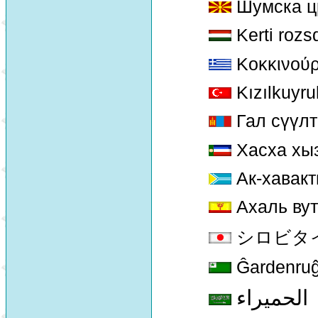
Шумска ц
Kerti rozs
Κοκκινού
Kızılkuyru
Гал сүүлт
Хасха хыз
Ак-хавакт
Ахаль вут
シロビタイジョウ
Ĝardenruĝ
الحميراء