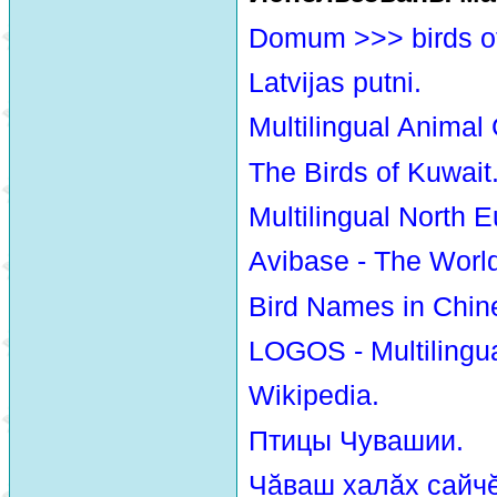
Domum >>> birds o
Latvijas putni.
Multilingual Animal
The Birds of Kuwait
Multilingual North E
Avibase - The Worl
Bird Names in Chin
LOGOS - Multilingua
Wikipedia.
Птицы Чувашии.
Чăваш халăх сайчĕ