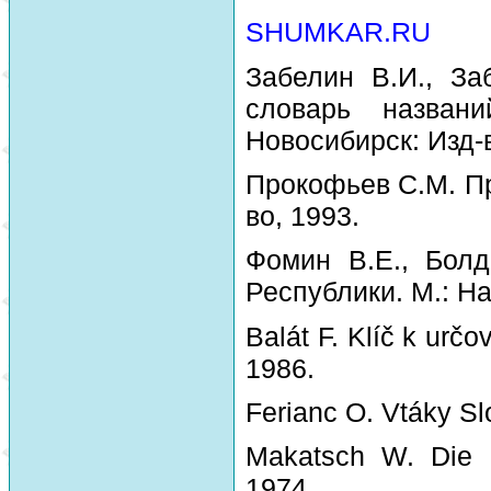
SHUMKAR.RU
Забелин В.И., За
словарь назван
Новосибирск: Изд-
Прокофьев С.М. Пр
во, 1993.
Фомин В.Е., Болд
Республики. М.: На
Balát F. Klíč k urč
1986.
Ferianc O. Vtáky Sl
Makatsch W. Die 
1974.