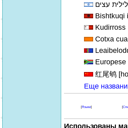
ילית עצים
Bishtkuqi 
Kudirross
Cotxa cua
Leaibelod
Europese 
红尾鸲 [hon
Еще названи
[
Языки
]
[
Спи
Использованы ма