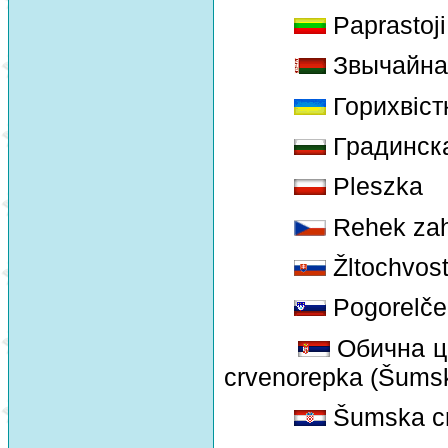
Paprastoj
Звычайна
Горихвіст
Градинск
Pleszka
Rehek zah
Žltochvost
Pogorelče
Обична цр
crvenorepka (Šums
Šumska cr