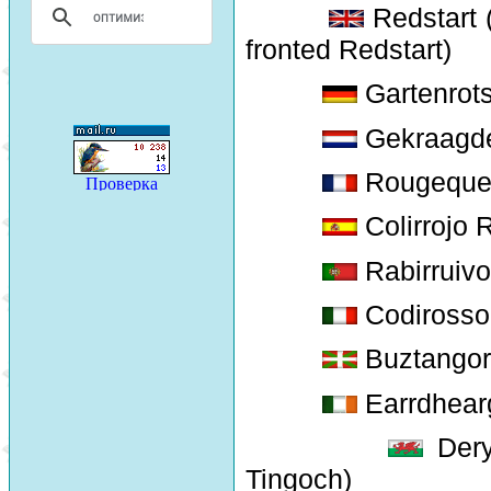
Redstart 
fronted Redstart)
Gartenrot
Gekraagde
Rougequeu
Colirrojo 
Rabirruivo
Codirosso
Buztangorr
Earrdhear
Dery
Tingoch)