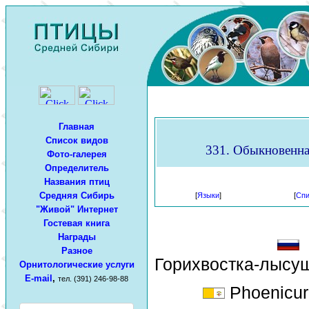
Главная
Список видов
331. Обыкновенная
Фото-галерея
Определитель
Названия птиц
Средняя Сибирь
[
Языки
]
[
Спи
"Живой" Интернет
Гостевая книга
Награды
Разное
Горихвостка-лысуш
Орнитологические услуги
E-mail
,
тел. (391) 246-98-88
Phoenicur