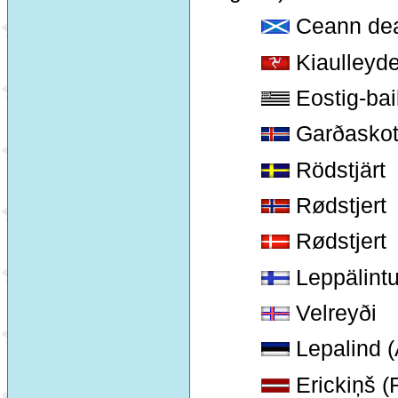
Ceann de
Kiaulleyder
Eostig-bai
Garðaskot
Rödstjärt
Rødstjert
Rødstjert
Leppälint
Velreyði
Lepalind (
Erickiņš (