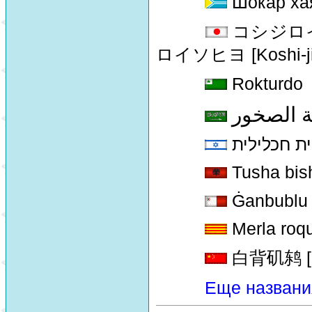
Шокар ха
コシジロイソヒヨ
ロイソヒヨ [Koshi-jiro
Rokturdo
 الصخور
ת חכלילית
Tusha bis
Ġanbublu
Merla roq
白背矶鸫 [bai
Еще названи