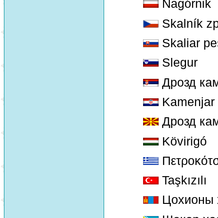
Nagórnik
Skalník z
Skaliar pe
Slegur
Дрозд кам
Kamenjar (
Дрозд ка
Kövirigó
Πετροκότ
Taşkızılı
Цохионы 