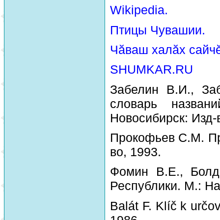
Wikipedia.
Птицы Чувашии.
Чăваш халăх сайчĕ
SHUMKAR.RU
Забелин В.И., За
словарь назван
Новосибирск: Изд-
Прокофьев С.М. Пр
во, 1993.
Фомин В.Е., Болд
Республики. М.: На
Balát F. Klíč k urč
1986.