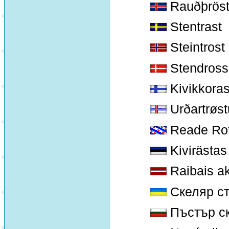
Rauðþröst
Stentrast
Steintrost
Stendross
Kivikkoras
Urðartrøst
Reade Rot
Kivirästas
Raibais a
Скеляр ст
Пъстър с