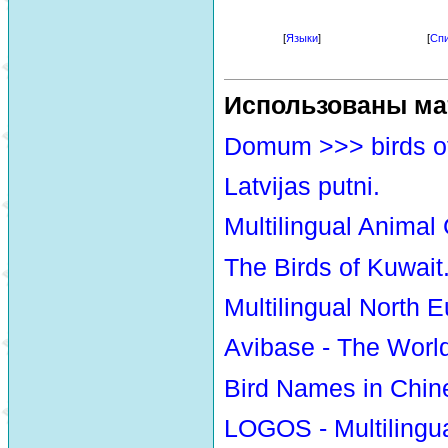
[
Языки
]
[
Спи
Использованы ма
Domum >>> birds o
Latvijas putni.
Multilingual Animal
The Birds of Kuwait
Multilingual North E
Avibase - The Worl
Bird Names in Chin
LOGOS - Multilingua