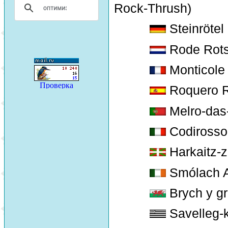
Rock-Thrush)
Steinrötel 
Rode Rotsl
Monticole
Roquero R
Melro-das
Codirosso
Harkaitz-z
Smólach A
Brych y gr
Savelleg-