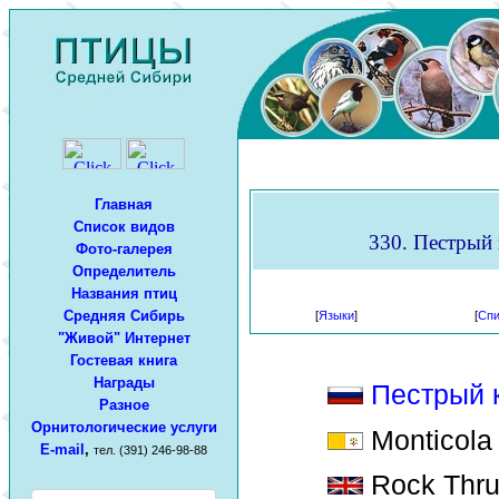
Главная
Список видов
330. Пестрый 
Фото-галерея
Определитель
Названия птиц
Средняя Сибирь
[
Языки
]
[
Спи
"Живой" Интернет
Гостевая книга
Награды
Пестрый 
Разное
Орнитологические услуги
Monticola 
E-mail
,
тел. (391) 246-98-88
Rock Thrus