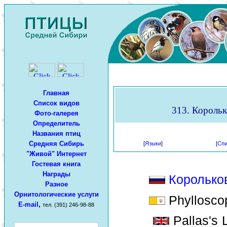
Главная
Список видов
313. Королько
Фото-галерея
Определитель
Названия птиц
Средняя Сибирь
[
Языки
]
[
Спи
"Живой" Интернет
Гостевая книга
Награды
Королько
Разное
Орнитологические услуги
Phylloscop
E-mail
,
тел. (391) 246-98-88
Pallas's 