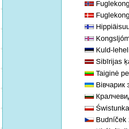
Fuglekong
Fuglekong
Hippiäisuu
Kongsljóm
Kuld-lehel
Sibīrijas ķ
Taiginė pe
Вівчарик 
Кралчеви
Świstunka
Budníček 