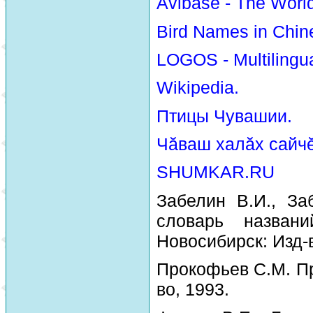
Avibase - The Worl
Bird Names in Chin
LOGOS - Multilingua
Wikipedia.
Птицы Чувашии.
Чăваш халăх сайчĕ
SHUMKAR.RU
Забелин В.И., За
словарь назван
Новосибирск: Изд-
Прокофьев С.М. Пр
во, 1993.