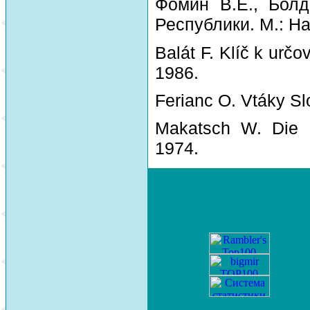
Фомин В.Е., Болд
Республики. М.: На
Balát F. Klíč k urč
1986.
Ferianc O. Vtáky Sl
Makatsch W. Die 
1974.