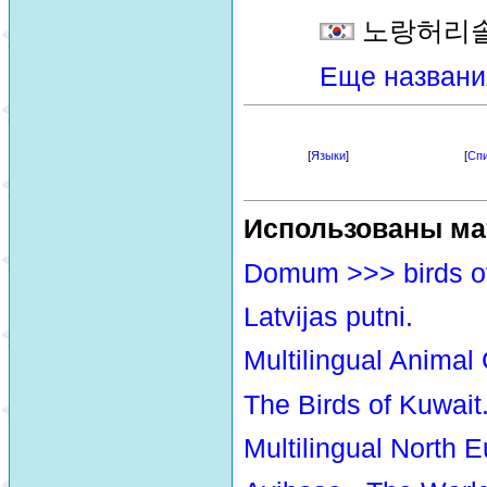
노랑허리
Еще названи
[
Языки
]
[
Спи
Использованы ма
Domum >>> birds o
Latvijas putni.
Multilingual Animal
The Birds of Kuwait
Multilingual North E