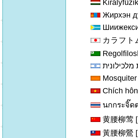
Királyfüzi
Жирхэн д
Шиижекси
カラフトムシク
Regolfilo
 מלכילונית
Mosquiter 
Chích hôn
นกกระจิ๊ดต
黄腰柳莺 [hua
黃腰柳鶯 [hua