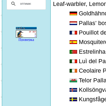
Leaf-warbler, Lemo
Goldhähn
Pallas' bo
Pouillot de
Mosquitero
Estrelinha
Luì del Pa
Ceolaire P
Telor Pall
Kollsöngva
Kungsfåge