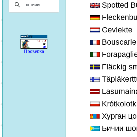
Spotted Bu
Fleckenbu
Gevlekte
Bouscarle
Forapaglie
Fläckig s
Täpläkert
Lāsumaina
Krótkolotk
Хурган ц
Бичии шо