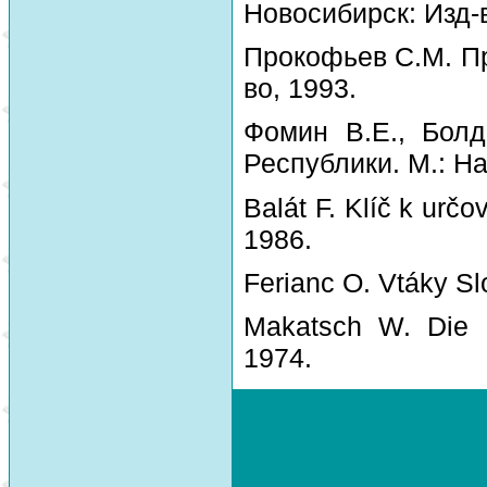
Новосибирск: Изд-
Прокофьев С.М. Пр
во, 1993.
Фомин В.Е., Болд
Республики. М.: На
Balát F. Klíč k urč
1986.
Ferianc O. Vtáky Sl
Makatsch W. Die 
1974.