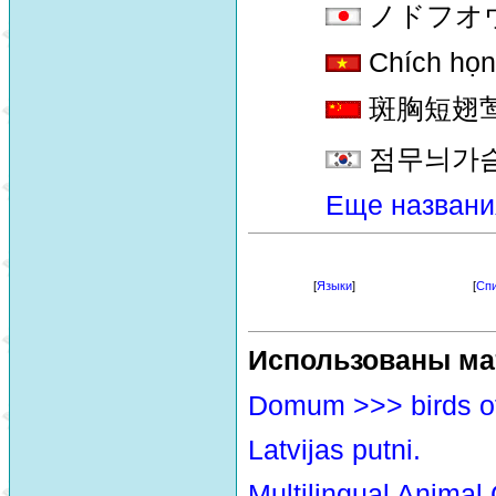
ノドフオウギセ
Chích họn
斑胸短翅莺 [b
점무늬가
Еще названи
[
Языки
]
[
Спи
Использованы ма
Domum >>> birds o
Latvijas putni.
Multilingual Animal