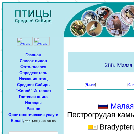
Главная
Список видов
288. Малая 
Фото-галерея
Определитель
Названия птиц
Средняя Сибирь
[
Языки
]
[
Спи
"Живой" Интернет
Гостевая книга
Награды
Малая
Разное
Пестрогрудая кам
Орнитологические услуги
E-mail
,
тел. (391) 246-98-88
Bradypteru