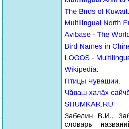
The Birds of Kuwait
Multilingual North E
Avibase - The Worl
Bird Names in Chin
LOGOS - Multilingua
Wikipedia.
Птицы Чувашии.
Чăваш халăх сайчĕ
SHUMKAR.RU
Забелин В.И., За
словарь назван