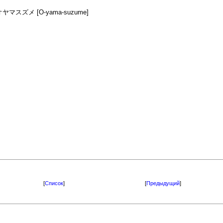
 オヤマスズメ [O-yama-suzume]
[
Список
]
[
Предыдущий
]