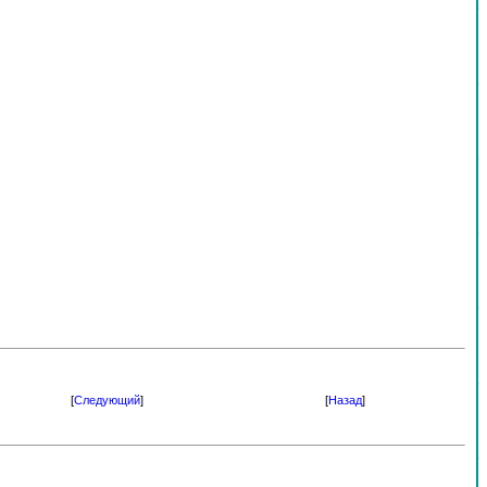
[
Следующий
]
[
Назад
]