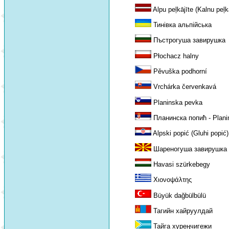
Alpu peļkājīte (Kalnu peļkā
Тинівка альпійська
Пъстрогуша завирушка
Płochacz halny
Pěvuška podhorní
Vrchárka červenkavá
Planinska pevka
Планинска попић - Planin
Alpski popić (Gluhi popić)
Шареногуша завирушка
Havasi szürkebegy
Χιονοψάλτης
Büyük dağbülbülü
Тагийн хайруулдай
Тайга хүреңчигежи