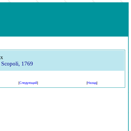
ах
 Scopoli, 1769
[
Следующий
]
[
Назад
]