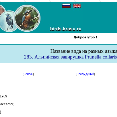
Доброе утро !
Название вида на разных язык
283. Альпийская завирушка Prunella collaris
[
Список
]
[
Предыдущий
]
 1769
 accentor)
)