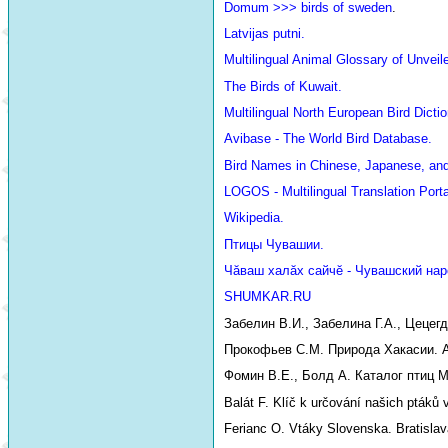
Domum >>> birds of sweden
.
Latvijas putni.
Multilingual Animal Glossary of Unve
The Birds of Kuwait.
Multilingual North European Bird Dictio
Avibase - The World Bird Database.
Bird Names in Chinese, Japanese, an
LOGOS - Multilingual Translation Porta
Wikipedia.
Птицы Чувашии.
Чăваш халăх сайчĕ - Чувашский нар
SHUMKAR.RU
Забелин В.И., Забелина Г.А., Цецег
Прокофьев С.М. Природа Хакасии. Аб
Фомин В.Е., Болд А. Каталог птиц М
Balát F. Klíč k určování našich ptáků 
Ferianc O. Vtáky Slovenska. Bratislav