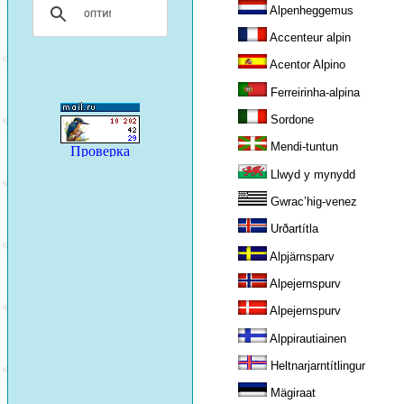
Alpenheggemus
Accenteur alpin
Acentor Alpino
Ferreirinha-alpina
Sordone
Mendi-tuntun
Llwyd y mynydd
Gwrac’hig-venez
Urðartítla
Alpjärnsparv
Alpejernspurv
Alpejernspurv
Alppirautiainen
Heltnarjarntítlingur
Mägiraat