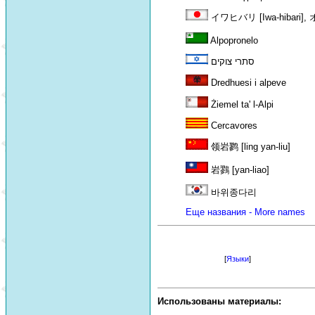
イワヒバリ [Iwa-hibari],
Alpopronelo
סתרי צוקים
Dredhuesi i alpeve
Żiemel ta' l-Alpi
Cercavores
领岩鹨 [ling yan-liu]
岩鷚 [yan-liao]
바위종다리
Еще названия - More names
[
Языки
]
Использованы материалы: