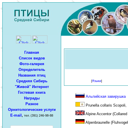
Главная
Список видов
Фото-галерея
Определитель
Названия птиц
Средняя Сибирь
[
Языки
]
"Живой" Интернет
Гостевая книга
Альпийская завирушка
Награды
Разное
Prunella collaris Scopoli,
Орнитологические услуги
Alpine Accentor (Collared
E-mail
,
тел. (391) 246-98-88
Alpenbraunelle (Fluhvogel