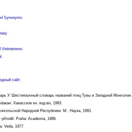
iled Synonyms.
nary.
d Vietnamese.
l.
одный сайт.
дарь У. Шестиязычный словарь названий птиц Тувы и Западной Монголии.
акан: Хакасское кн. изд-во, 1993.
онгольской Народной Республики. М.: Наука, 1991.
v přírodě. Praha: Academia, 1986.
a: Veda, 1977.