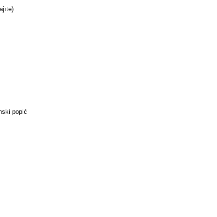
jīte)
ski popić