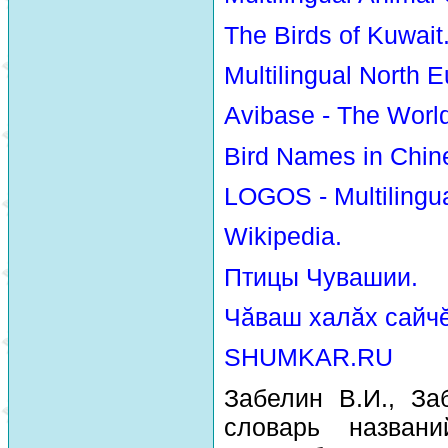
The Birds of Kuwait
Multilingual North E
Avibase - The Worl
Bird Names in Chin
LOGOS - Multilingua
Wikipedia.
Птицы Чувашии.
Чăваш халăх сайчĕ
SHUMKAR.RU
Забелин В.И., За
словарь назван