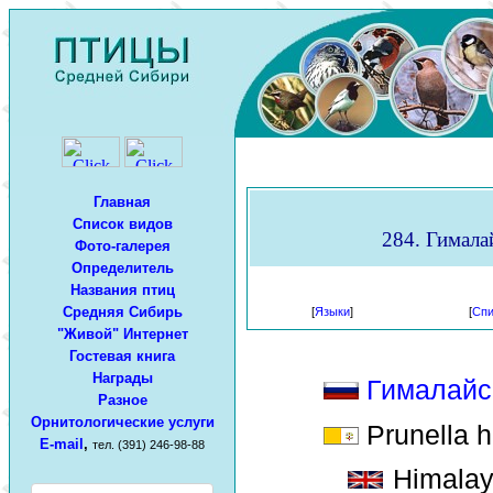
Главная
Список видов
284. Гимала
Фото-галерея
Определитель
Названия птиц
Средняя Сибирь
[
Языки
]
[
Спи
"Живой" Интернет
Гостевая книга
Награды
Гималайс
Разное
Орнитологические услуги
Prunella h
E-mail
,
тел. (391) 246-98-88
Himalaya