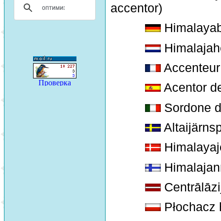
accentor)
Himalayab
Himalaja
Accenteur 
Acentor d
Sordone d
Altaijärns
Himalayaj
Himalajanr
Centrālāzi
Płochacz h