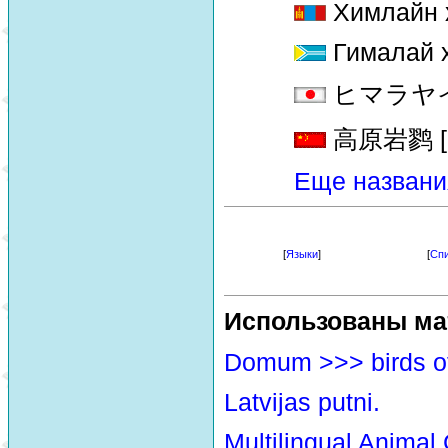
Химлайн 
Гималай 
ヒマラヤイワヒ
高原岩鹨 [ga
Еще названи
[
Языки
]
[
Спи
Использованы ма
Domum >>> birds o
Latvijas putni.
Multilingual Animal