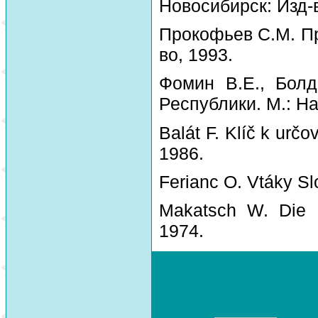
Новосибирск: Изд-
Прокофьев С.М. Пр
во, 1993.
Фомин В.Е., Болд
Республики. М.: На
Balát F. Klíč k urč
1986.
Ferianc O. Vtáky Sl
Makatsch W. Die 
1974.