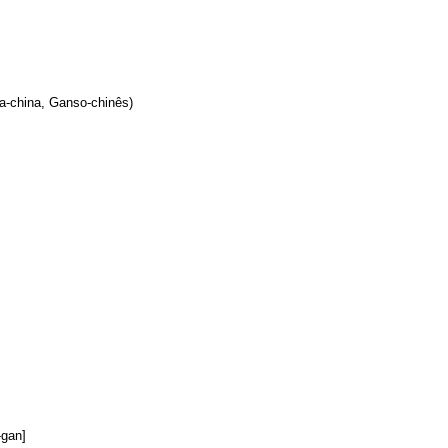
a-china, Ganso-chinês)
gan]