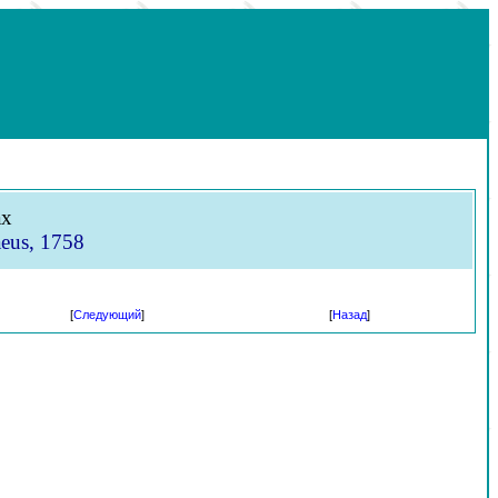
ах
eus, 1758
[
Следующий
]
[
Назад
]