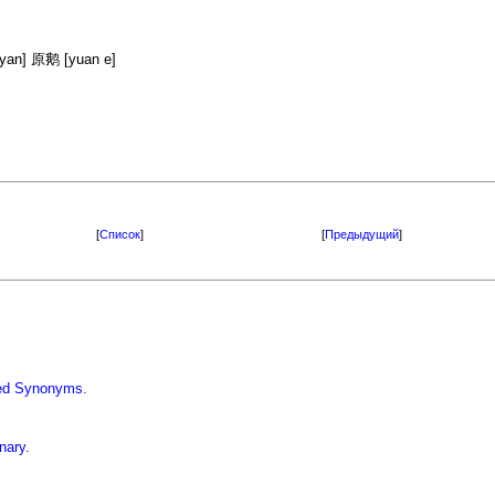
yan] 原鹅 [yuan e]
[
Список
]
[
Предыдущий
]
iled Synonyms.
nary.