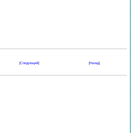
[
Следующий
]
[
Назад
]