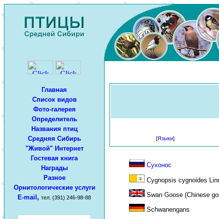
Главная
Список видов
Фото-галерея
Определитель
Названия птиц
Средняя Сибирь
[
Языки
]
"Живой" Интернет
Гостевая книга
Сухонос
Награды
Разное
Cygnopsis cygnoides Linn
Орнитологические услуги
Swan Goose (Chinese go
E-mail
,
тел. (391) 246-98-88
Schwanengans