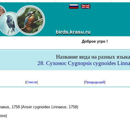
Доброе утро !
Название вида на разных язык
28. Сухонос Cygnopsis cygnoides Linna
[
Список
]
[
Предыдущий
]
aeus, 1758 (Anser cygnoides Linnaeus, 1758)
ose)