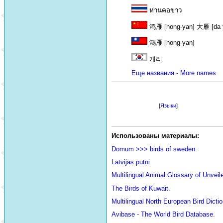
ห่านคอขาว
鸿雁 [hong-yan] 大雁 [da 
鴻雁 [hong-yan]
개리
Еще названия - More names
[
Языки
]
Использованы материалы:
Domum >>> birds of sweden
.
Latvijas putni.
Multilingual Animal Glossary of Unve
The Birds of Kuwait.
Multilingual North European Bird Dictio
Avibase - The World Bird Database.