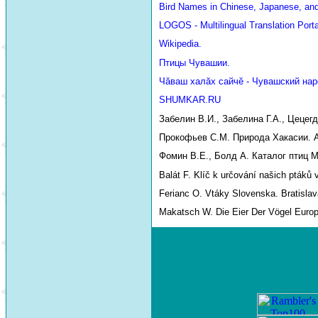
Bird Names in Chinese, Japanese, an
LOGOS - Multilingual Translation Porta
Wikipedia.
Птицы Чувашии.
Чăваш халăх сайчĕ - Чувашский нар
SHUMKAR.RU
Забелин В.И., Забелина Г.А., Цецег
Прокофьев С.М. Природа Хакасии. Аб
Фомин В.Е., Болд А. Каталог птиц М
Balát F. Klíč k určování našich ptáků 
Ferianc O. Vtáky Slovenska. Bratislav
Makatsch W. Die Eier Der Vögel Euro