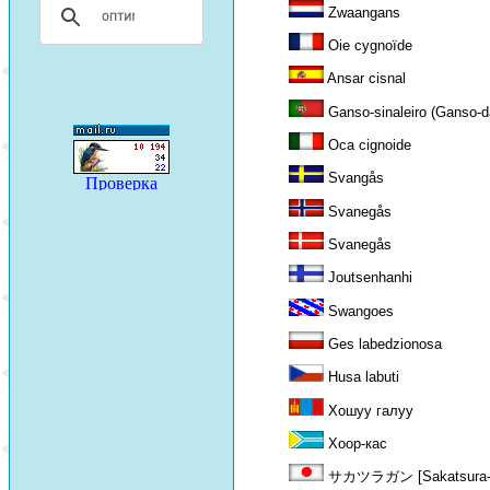
Zwaangans
Oie cygnoïde
Ansar cisnal
Ganso-sinaleiro (Ganso-d
Oca cignoide
Svangås
Svanegås
Svanegås
Joutsenhanhi
Swangoes
Ges labedzionosa
Husa labuti
Хошуу галуу
Хоор-кас
サカツラガン [Sakatsura-