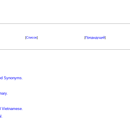
[
Список
]
[
Предыдущий
]
iled Synonyms.
nary.
d Vietnamese.
l.