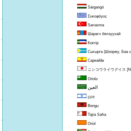
Sárgarigó
Συκοφάγος
Sarıasma
Шарагч бялзуухай
Кoктiр
Сыгырга (Шооржу, Баа с
Саркайăк
ニシコウライウグイス [Nishi 
Oriolo
العين
זהבן
Bengu
Tajra Safra
Oriol