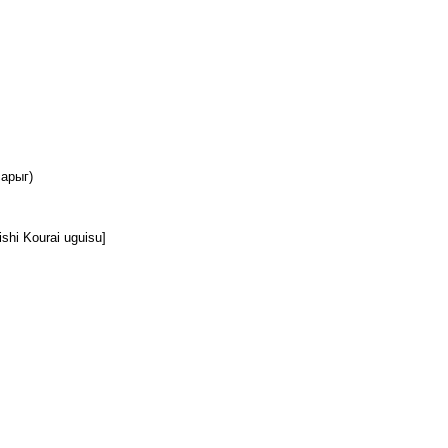
арыг)
Kourai uguisu]