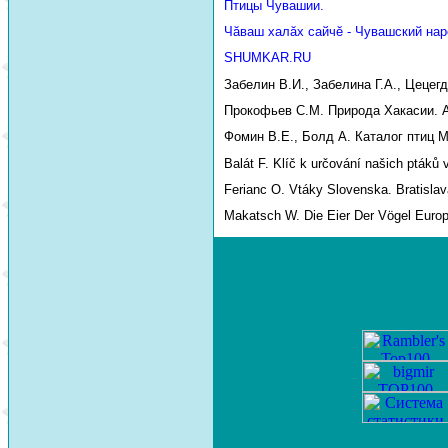
Птицы Чувашии.
Чăваш халăх сайчĕ - Чувашский нар
SHUMKAR.RU
Забелин В.И., Забелина Г.А., Цецег
Прокофьев С.М. Природа Хакасии. Аб
Фомин В.Е., Болд А. Каталог птиц М
Balát F. Klíč k určování našich ptáků 
Ferianc O. Vtáky Slovenska. Bratislav
Makatsch W. Die Eier Der Vögel Euro