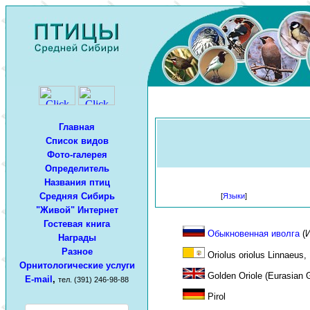
Главная
Список видов
Фото-галерея
Определитель
Названия птиц
Средняя Сибирь
[
Языки
]
"Живой" Интернет
Гостевая книга
Обыкновенная иволга
(И
Награды
Разное
Oriolus oriolus Linnaeus,
Орнитологические услуги
Golden Oriole (Eurasian G
E-mail
,
тел. (391) 246-98-88
Pirol