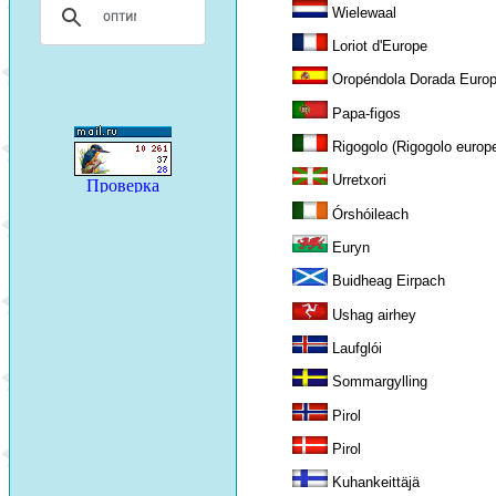
Wielewaal
Loriot d'Europe
Oropéndola Dorada Euro
Papa-figos
Rigogolo (Rigogolo europ
Urretxori
Órshóileach
Euryn
Buidheag Eirpach
Ushag airhey
Laufglói
Sommargylling
Pirol
Pirol
Kuhankeittäjä