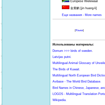
Europese Wielewaal
金黄鹂 [jin huang-li]
Еще названия - More names
[
Языки
]
Использованы материалы:
Domum >>> birds of sweden
.
Latvijas putni.
Multilingual Animal Glossary of Unve
The Birds of Kuwait.
Multilingual North European Bird Dictio
Avibase - The World Bird Database.
Bird Names in Chinese, Japanese, an
LOGOS - Multilingual Translation Porta
Wikipedia.