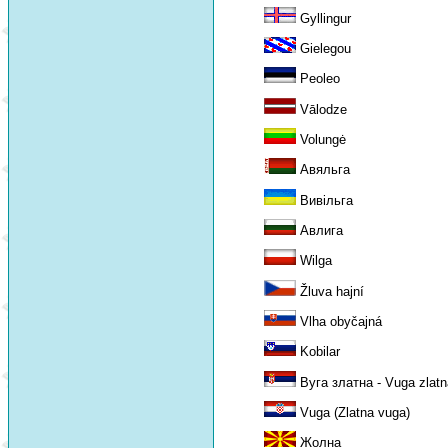
Gyllingur
Gielegou
Peoleo
Vālodze
Volungė
Авяльга
Вивільга
Авлига
Wilga
Žluva hajní
Vlha obyčajná
Kobilar
Вуга златна - Vuga zlatn
Vuga (Zlatna vuga)
Жолна