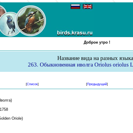
Доброе утро !
Название вида на разных язык
263. Обыкновенная иволга Oriolus oriolus 
[
Список
]
[
Предыдущий
]
волга)
 1758
olden Oriole)