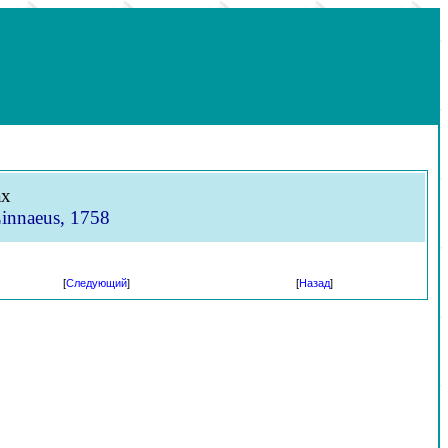
ах
Linnaeus, 1758
[
Следующий
]
[
Назад
]