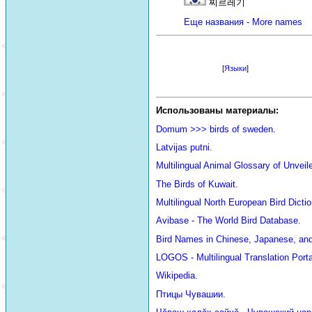
찌르레기
Еще названия - More names
[
Языки
]
Использованы материалы:
Domum >>> birds of sweden
.
Latvijas putni.
Multilingual Animal Glossary of Unve
The Birds of Kuwait.
Multilingual North European Bird Dictio
Avibase - The World Bird Database.
Bird Names in Chinese, Japanese, an
LOGOS - Multilingual Translation Porta
Wikipedia.
Птицы Чувашии.