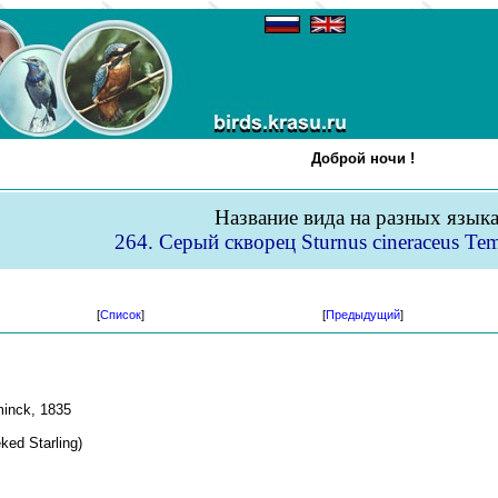
Доброй ночи !
Название вида на разных язык
264. Серый скворец Sturnus cineraceus Te
[
Список
]
[
Предыдущий
]
inck, 1835
ked Starling)