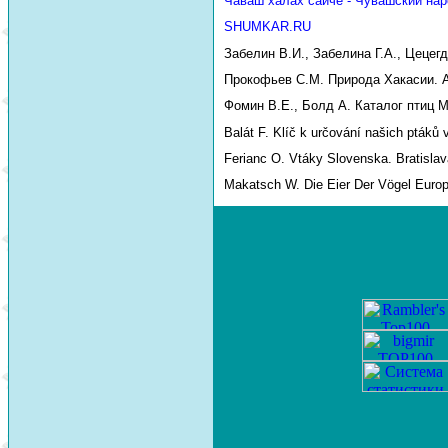
Чăваш халăх сайчĕ - Чувашский нар
SHUMKAR.RU
Забелин В.И., Забелина Г.А., Цецег
Прокофьев С.М. Природа Хакасии. Аб
Фомин В.Е., Болд А. Каталог птиц М
Balát F. Klíč k určování našich ptáků 
Ferianc O. Vtáky Slovenska. Bratislav
Makatsch W. Die Eier Der Vögel Euro