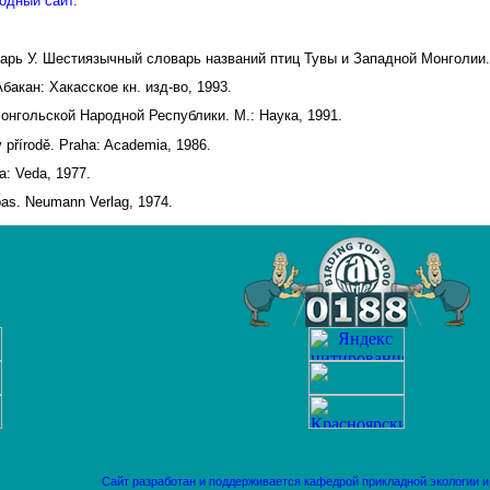
одный сайт.
дарь У. Шестиязычный словарь названий птиц Тувы и Западной Монголии.
акан: Хакасское кн. изд-во, 1993.
онгольской Народной Республики. М.: Наука, 1991.
v přírodě. Praha: Academia, 1986.
a: Veda, 1977.
pas. Neumann Verlag, 1974.
Сайт разработан и поддерживается
кафедрой прикладной экологии 