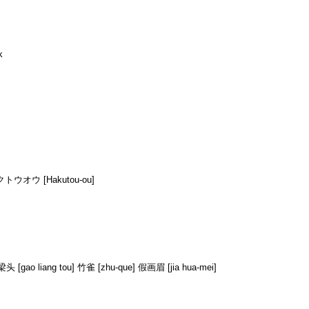
k
クトウオウ [Hakutou-ou]
头 [gao liang tou] 竹雀 [zhu-que] 假画眉 [jia hua-mei]