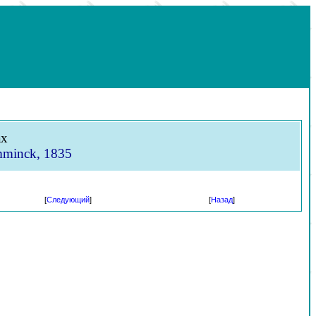
ах
mminck, 1835
[
Следующий
]
[
Назад
]