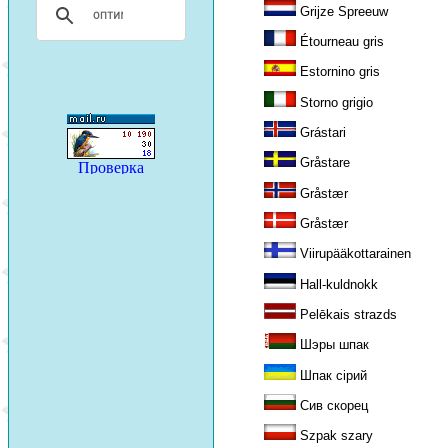
Grijze Spreeuw
Étourneau gris
Estornino gris
Storno grigio
Grástari
Gråstare
Gråstær
Gråstær
Viirupääkottarainen
Hall-kuldnokk
Pelēkais strazds
Шэры шпак
Шпак сірий
Сив скорец
Szpak szary