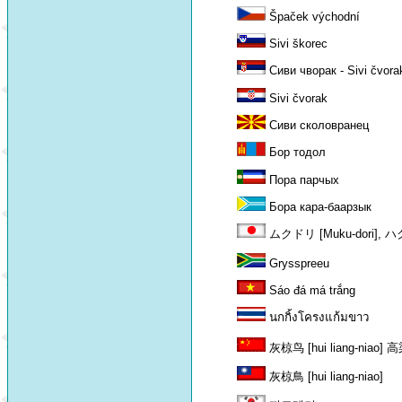
Špaček východní
Sivi škorec
Сиви чворак - Sivi čvora
Sivi čvorak
Сиви сколовранец
Бор тодол
Пора парчых
Бора кара-баарзык
ムクドリ [Muku-dori], ハ
Grysspreeu
Sáo đá má trắng
นกกิ้งโครงแก้มขาว
灰椋鸟 [hui liang-niao] 高梁
灰椋鳥 [hui liang-niao]