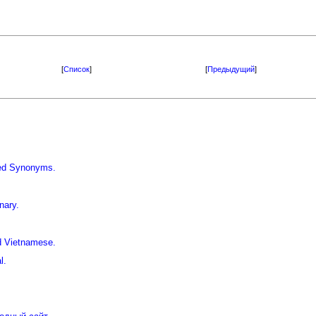
[
Список
]
[
Предыдущий
]
iled Synonyms.
nary.
d Vietnamese.
l.