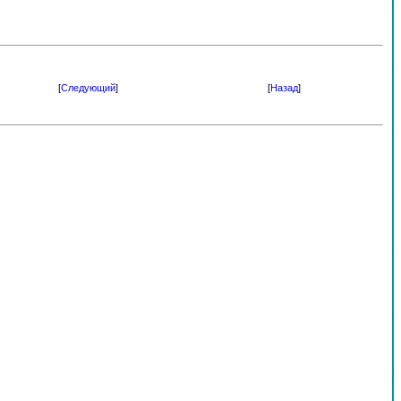
[
Следующий
]
[
Назад
]