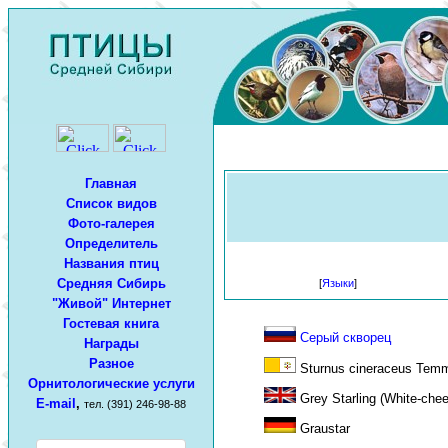
Главная
Список видов
Фото-галерея
Определитель
Названия птиц
Средняя Сибирь
[
Языки
]
"Живой" Интернет
Гостевая книга
Серый скворец
Награды
Разное
Sturnus cineraceus Temm
Орнитологические услуги
Grey Starling (White-chee
E-mail
,
тел. (391) 246-98-88
Graustar