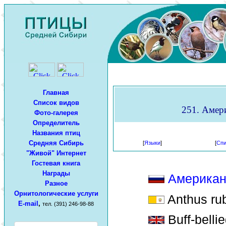
Главная
Список видов
251. Амери
Фото-галерея
Определитель
Названия птиц
Средняя Сибирь
[
Языки
]
[
Спи
"Живой" Интернет
Гостевая книга
Награды
Американ
Разное
Орнитологические услуги
Anthus rub
E-mail
,
тел. (391) 246-98-88
Buff-bellie