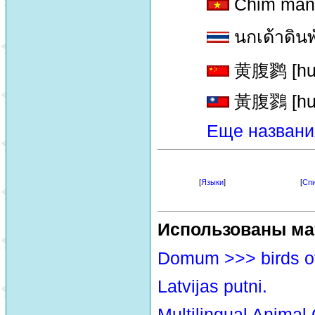
Chim manh
นกเด้าดินพั
黄腹鹨 [huan
黃腹鷚 [huan
Еще названи
[
Языки
]
[
Спи
Использованы ма
Domum >>> birds o
Latvijas putni.
Multilingual Animal