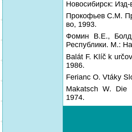
Новосибирск: Изд-
Прокофьев С.М. Пр
во, 1993.
Фомин В.Е., Болд
Республики. М.: На
Balát F. Klíč k urč
1986.
Ferianc O. Vtáky Sl
Makatsch W. Die 
1974.