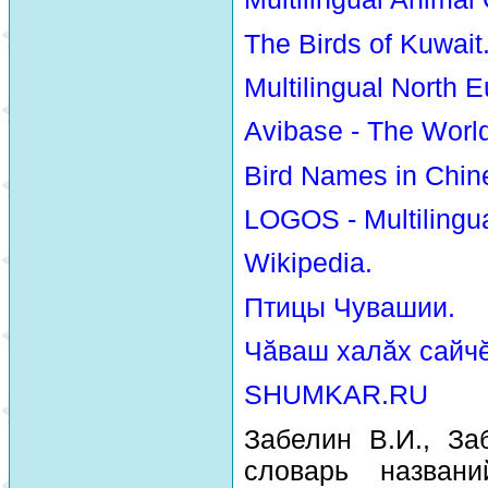
The Birds of Kuwait
Multilingual North E
Avibase - The Worl
Bird Names in Chin
LOGOS - Multilingua
Wikipedia.
Птицы Чувашии.
Чăваш халăх сайчĕ
SHUMKAR.RU
Забелин В.И., За
словарь назван