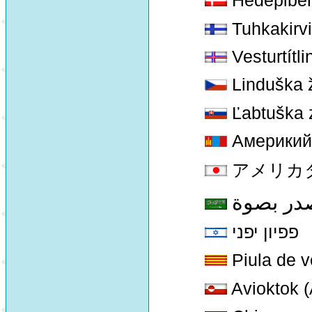
Hedepibe
Tuhkakirv
Vesturtítli
Linduška ž
Ľabtuška 
Америкий
アメリカタヒバリ
صدر بصوة
פפיון יפני
Piula de v
Avioktok (