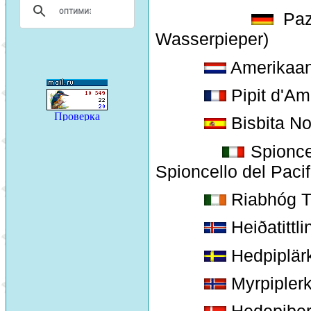
Pazi
Wasserpieper)
Amerikaans
Pipit d'Amé
Bisbita N
Spioncel
Spioncello del Pacif
Riabhóg T
Heiðatittli
Hedpiplär
Myrpipler