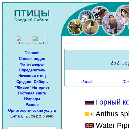
Главная
Список видов
252. Го
Фото-галерея
Определитель
Названия птиц
Средняя Сибирь
[
Языки
]
[
Спи
"Живой" Интернет
Гостевая книга
Награды
Горный к
Разное
Орнитологические услуги
Anthus spi
E-mail
,
тел. (391) 246-98-88
Water Pipi