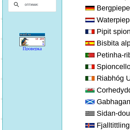
Bergpieper
Waterpiepe
Pipit spion
Bisbita alp
Petinha-ri
Spioncello
Riabhóg U
Corhedydd
Gabhagan 
Sidan-dou
Fjalltittlin