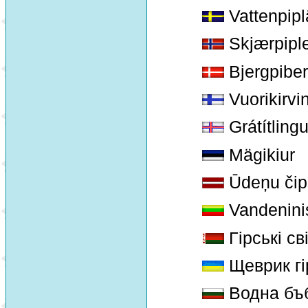
Vattenpipl
Skjærpipl
Bjergpiber
Vuorikirvi
Grátítlingu
Mägikiur
Ūdeņu čip
Vandeninis
Гірські св
Щеврик гі
Водна бъ