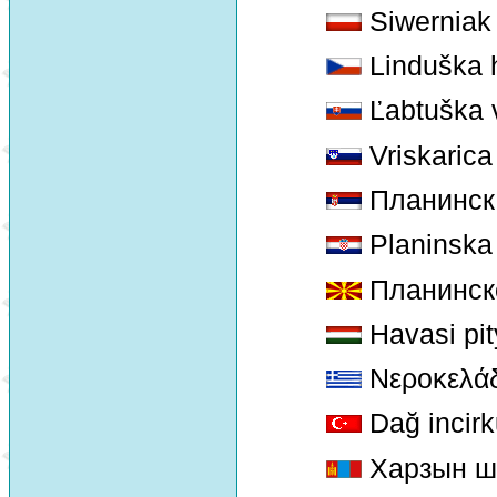
Siwerniak
Linduška 
Ľabtuška 
Vriskarica
Планинска 
Planinska t
Планинск
Havasi pit
Νεροκελά
Dağ incir
Харзын ш