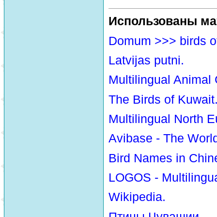
Использованы ма
Domum >>> birds o
Latvijas putni.
Multilingual Animal
The Birds of Kuwait
Multilingual North E
Avibase - The Worl
Bird Names in Chin
LOGOS - Multilingua
Wikipedia.
Птицы Чувашии.