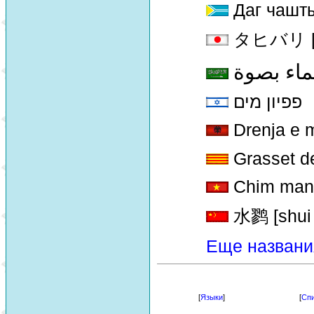
Даг чашт
タヒバリ [Ta
ماء بصوة
פפיון מים
Drenja e m
Grasset d
Chim man
水鹨 [shui l
Еще названи
[
Языки
]
[
Спи