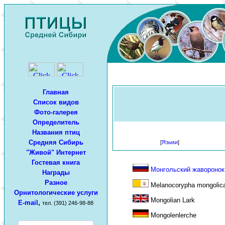
Главная
Список видов
Фото-галерея
Определитель
Названия птиц
Средняя Сибирь
[
Языки
]
"Живой" Интернет
Гостевая книга
Монгольский жаворонок
Награды
Разное
Melanocorypha mongolica
Орнитологические услуги
Mongolian Lark
E-mail
,
тел. (391) 246-98-88
Mongolenlerche