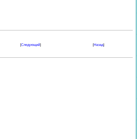
[
Следующий
]
[
Назад
]