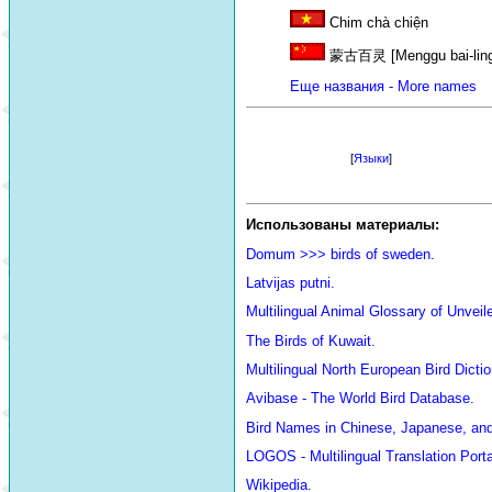
Chim chà chiện
蒙古百灵 [Menggu bai-ling]
Еще названия - More names
[
Языки
]
Использованы материалы:
Domum >>> birds of sweden
.
Latvijas putni.
Multilingual Animal Glossary of Unve
The Birds of Kuwait.
Multilingual North European Bird Dictio
Avibase - The World Bird Database.
Bird Names in Chinese, Japanese, an
LOGOS - Multilingual Translation Porta
Wikipedia.