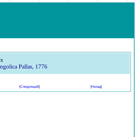
ах
olica Pallas, 1776
[
Следующий
]
[
Назад
]