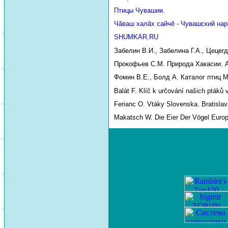
Птицы Чувашии.
Чăваш халăх сайчĕ - Чувашский нар
SHUMKAR.RU
Забелин В.И., Забелина Г.А., Цецег
Прокофьев С.М. Природа Хакасии. Аб
Фомин В.Е., Болд А. Каталог птиц М
Balát F. Klíč k určování našich ptáků 
Ferianc O. Vtáky Slovenska. Bratislav
Makatsch W. Die Eier Der Vögel Euro