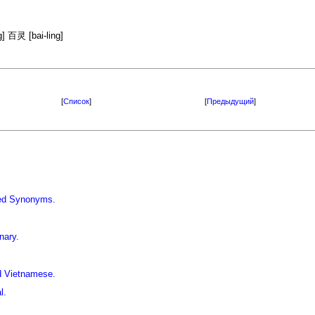
 百灵 [bai-ling]
[
Список
]
[
Предыдущий
]
iled Synonyms.
nary.
d Vietnamese.
l.