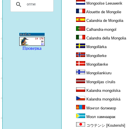
Mongoolse Leeuwerik
Alouette de Mongolie
Calandria de Mongolia
Calhandra-mongol
Calandra della Mongolia
Mongollärka
Mongollerke
Mongollærke
Mongoliankiuru
Mongolijas cīrulis
Kalandra mongolska
Kalandra mongolská
Монгол болжмор
Моол хамнаарак
コウテンシ [Koutenshi]