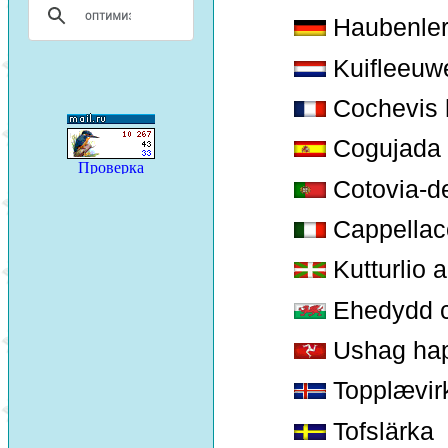
Haubenle
Kuifleeuwe
Cochevis 
Cogujada
Cotovia-d
Cappellac
Kutturlio a
Ehedydd 
Ushag ha
Topplævir
Tofslärka