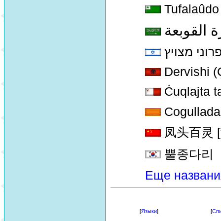
Tufalaûdo
ة القوبعة
רוני מצויץ
Dervishi (
Ċuqlajta t
Cogullada
凤头百灵 [fen
뿔종다리
Еще названи
[
Языки
]
[
Спи