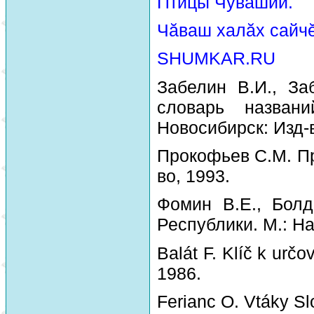
Птицы Чувашии.
Чăваш халăх сайчĕ
SHUMKAR.RU
Забелин В.И., За
словарь назван
Новосибирск: Изд-
Прокофьев С.М. Пр
во, 1993.
Фомин В.Е., Болд
Республики. М.: На
Balát F. Klíč k urč
1986.
Ferianc O. Vtáky Sl