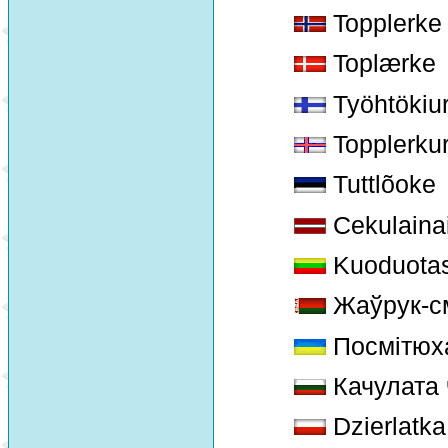
Topplerke
Toplærke
Työhtökiu
Topplerku
Tuttlõoke
Cekulainais
Kuoduotas
Жаўрук-с
Посмітюх
Качулата 
Dzierlatka