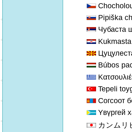
Chocholou
Pipiška ch
Чубаста ш
Kukmasta 
Цуцулеста
Búbos pac
Κατσουλιέ
Tepeli toy
Согсоот 
Yвүргей 
カンムリヒバリ