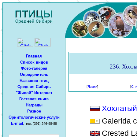
Главная
Список видов
236. Хохла
Фото-галерея
Определитель
Названия птиц
Средняя Сибирь
[
Языки
]
[
Спи
"Живой" Интернет
Гостевая книга
Награды
Хохлатый
Разное
Орнитологические услуги
Galerida c
E-mail
,
тел. (391) 246-98-88
Crested L