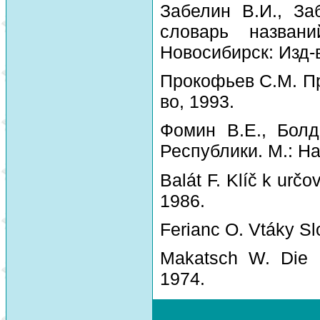
Забелин В.И., За
словарь назван
Новосибирск: Изд-
Прокофьев С.М. Пр
во, 1993.
Фомин В.Е., Болд
Республики. М.: На
Balát F. Klíč k urč
1986.
Ferianc O. Vtáky Sl
Makatsch W. Die 
1974.