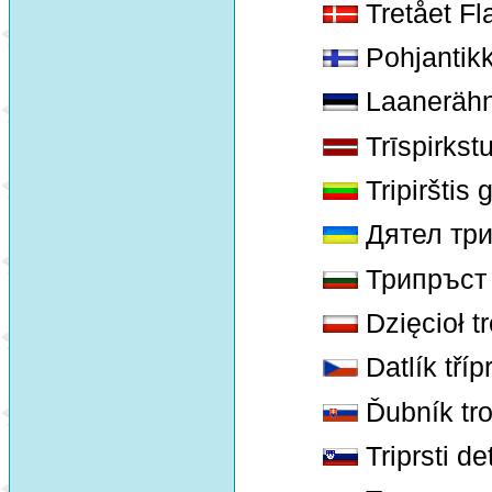
Tretået Fl
Pohjantik
Laanerähn
Trīspirkst
Tripirštis 
Дятел тр
Трипръст
Dzięcioł t
Datlík tříp
Ďubník tro
Triprsti de