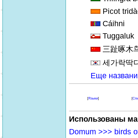
Picot tridàc
Cáihni
Tuggaluk
三趾啄木鸟 [s
세가락딱
Еще названи
[
Языки
]
[
Спи
Использованы ма
Domum >>> birds o