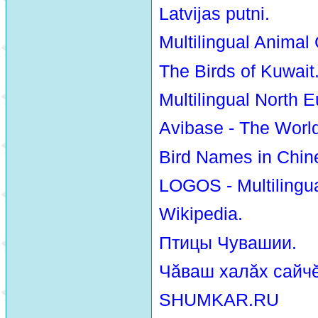
Latvijas putni.
Multilingual Animal
The Birds of Kuwait
Multilingual North E
Avibase - The Worl
Bird Names in Chin
LOGOS - Multilingua
Wikipedia.
Птицы Чувашии.
Чăваш халăх сайчĕ
SHUMKAR.RU