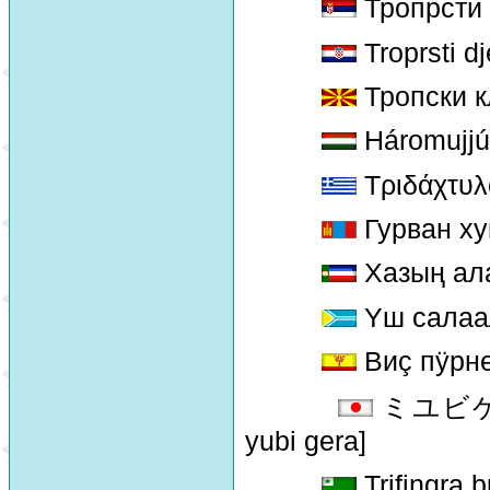
Тропрсти 
Troprsti dj
Тропски к
Háromujjú
Τριδάχτυλ
Гурван ху
Хазың ал
Yш салаа
Виç пÿрне
ミユビゲラ 
yubi gera]
Trifingra 