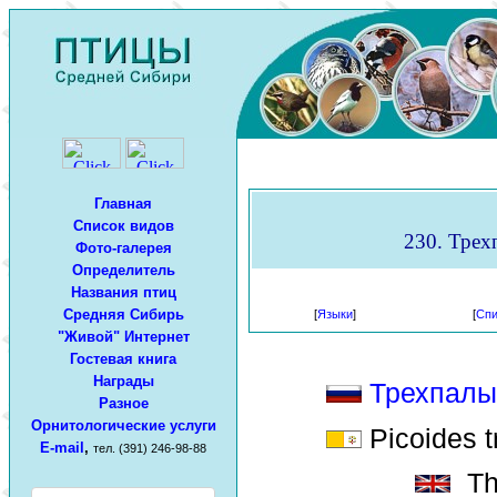
Главная
Список видов
230. Трехп
Фото-галерея
Определитель
Названия птиц
Средняя Сибирь
[
Языки
]
[
Спи
"Живой" Интернет
Гостевая книга
Награды
Трехпалы
Разное
Орнитологические услуги
Picoides t
E-mail
,
тел. (391) 246-98-88
Thr