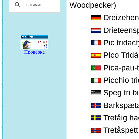
Woodpecker)
Dreizehen
Drieteens
Pic tridact
Pico Tridá
Pica-pau-tr
Picchio tri
Speg tri b
Barkspæt
Tretåig ha
Tretåspett