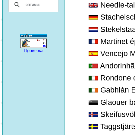
Needle-tai
Stachelsc
Stekelstaa
Martinet é
Vencejo M
Andorinhã
Rondone 
Gabhlán E
Glaouer ba
Skeifusvö
Taggstjärt