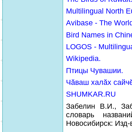
Multilingual North E
Avibase - The Worl
Bird Names in Chin
LOGOS - Multilingua
Wikipedia.
Птицы Чувашии.
Чăваш халăх сайчĕ
SHUMKAR.RU
Забелин В.И., За
словарь назван
Новосибирск: Изд-