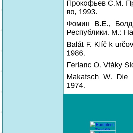
Прокофьев С.М. Пр
во, 1993.
Фомин В.Е., Болд
Республики. М.: На
Balát F. Klíč k urč
1986.
Ferianc O. Vtáky Sl
Makatsch W. Die 
1974.