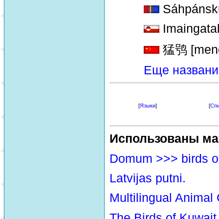
Sáhpánsku
Imaingata
猛鸮 [meng 
Еще названи
[
Языки
]
[
Спи
Использованы ма
Domum >>> birds o
Latvijas putni.
Multilingual Animal
The Birds of Kuwait