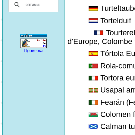
Turteltaub
Tortelduif
Tourterel
d'Europe, Colombe to
Tórtola E
Rola-com
Tortora eu
Usapal arr
Fearán (F
Colomen fa
Calman t