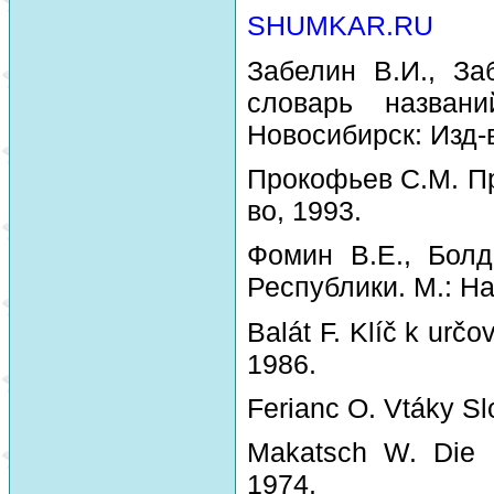
SHUMKAR.RU
Забелин В.И., За
словарь назван
Новосибирск: Изд-
Прокофьев С.М. Пр
во, 1993.
Фомин В.Е., Болд
Республики. М.: На
Balát F. Klíč k urč
1986.
Ferianc O. Vtáky Sl
Makatsch W. Die 
1974.