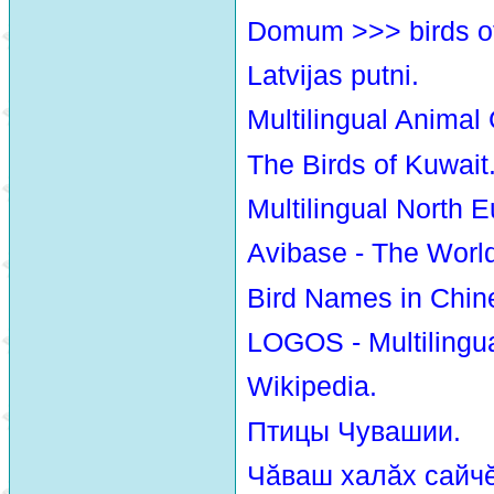
Domum >>> birds o
Latvijas putni.
Multilingual Animal
The Birds of Kuwait
Multilingual North E
Avibase - The Worl
Bird Names in Chin
LOGOS - Multilingua
Wikipedia.
Птицы Чувашии.
Чăваш халăх сайчĕ