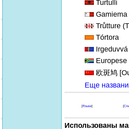
Turtulli
Gamiema
Trůtture (T
Tórtora
Irgeduvvá
Europese T
欧斑鸠 [Ou 
Еще названи
[
Языки
]
[
Спи
Использованы ма