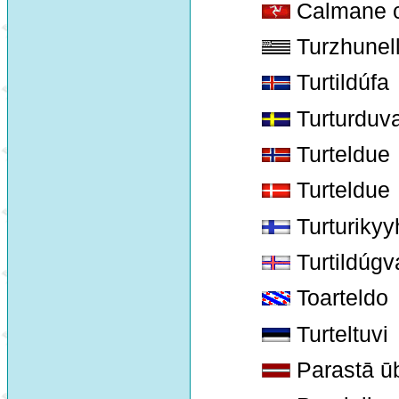
Calmane co
Turzhunell
Turtildúfa
Turturduv
Turteldue
Turteldue
Turturikyy
Turtildúgv
Toarteldo
Turteltuvi
Parastā ū