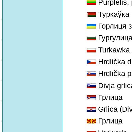
Purplelis,
Туркаўка 
Горлиця 
Гургулиц
Turkawka
Hrdlička d
Hrdlička p
Divja grlic
Грлица
Grlica (Div
Грлица