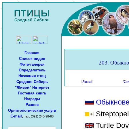
Главная
Список видов
203. Обыкнов
Фото-галерея
Определитель
Названия птиц
Средняя Сибирь
[
Языки
]
[
Спи
"Живой" Интернет
Гостевая книга
Награды
Обыкнове
Разное
Орнитологические услуги
Streptopel
E-mail
,
тел. (391) 246-98-88
Turtle Dov