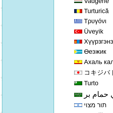
Vadgerle
Turturică
Τρυγόνι
Üveyik
Хүүрзгэн
Өеэжик
Ахаль ка
コキジバト [K
Turto
 حمام بر
תור מצוי