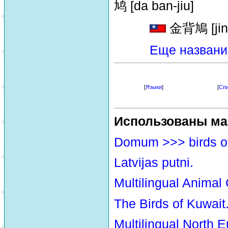
鸠 [da ban-jiu]
金背鳩 [jin-b
Еще названи
[
Языки
]
[
Спи
Использованы ма
Domum >>> birds o
Latvijas putni.
Multilingual Animal
The Birds of Kuwait
Multilingual North E