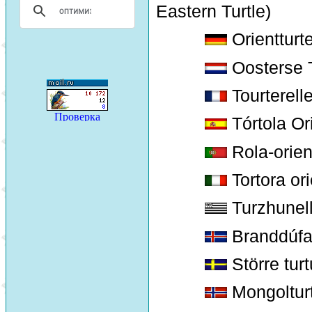
Eastern Turtle)
Orientturt
Oosterse T
Tourterelle
Tórtola Or
Rola-orien
Tortora ori
Turzhunell
Branddúf
Större tur
Mongoltur