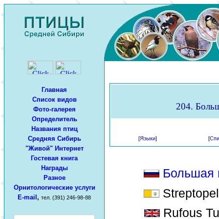
Главная
Список видов
204. Больш
Фото-галерея
Определитель
Названия птиц
Средняя Сибирь
[
Языки
]
[
Спи
"Живой" Интернет
Гостевая книга
Награды
Большая 
Разное
Орнитологические услуги
Streptopel
E-mail
,
тел. (391) 246-98-88
Rufous Tur