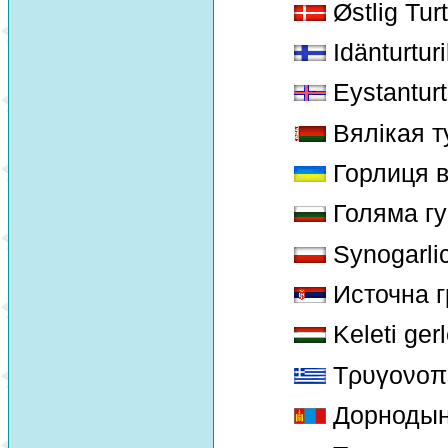
Østlig Tur
Idänturtur
Eystanturt
Вялікая т
Горлиця 
Голяма гу
Synogarli
Источна г
Keleti ger
Τρυγονοπε
Дорнодын