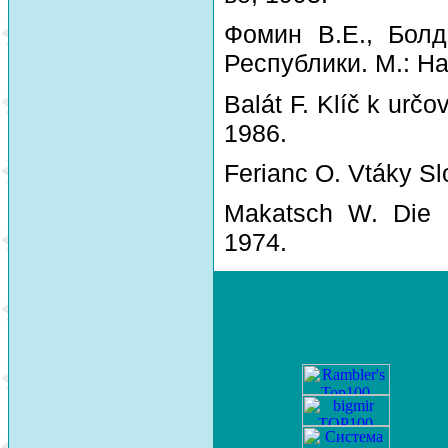
Фомин В.Е., Болд
Республики. М.: На
Balát F. Klíč k urč
1986.
Ferianc O. Vtáky Sl
Makatsch W. Die 
1974.