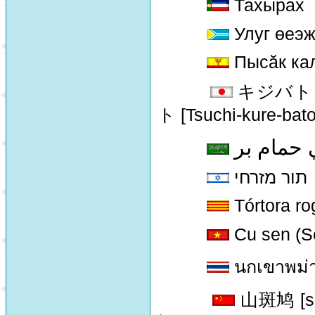
Тахырах
Улуг өеэж
Пысăк ка
キジバト [K
ト [Tsuchi-kure-bato
حمام بر
תור מזרחי
Tórtora r
Cu sen (Se
นกเขาพม่
山斑鸠 [sha