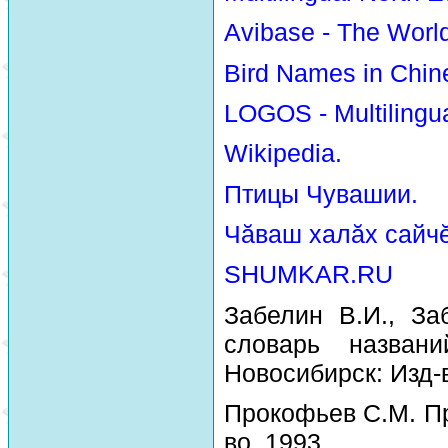
Avibase - The Worl
Bird Names in Chin
LOGOS - Multilingua
Wikipedia.
Птицы Чувашии.
Чăваш халăх сайчĕ
SHUMKAR.RU
Забелин В.И., За
словарь назван
Новосибирск: Изд-
Прокофьев С.М. Пр
во, 1993.