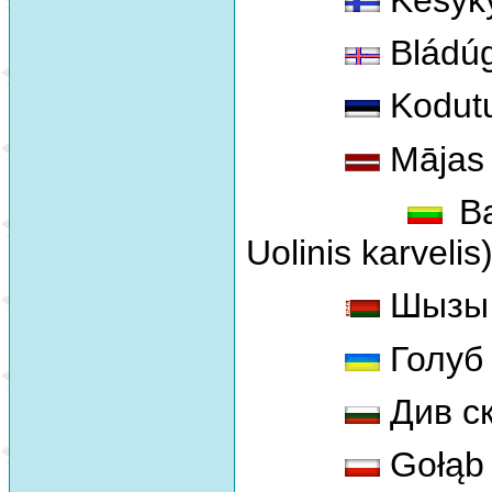
Bládúg
Kodutuv
Mājas b
Ba
Uolinis karvelis
Шызы 
Голуб
Див с
Gołąb 