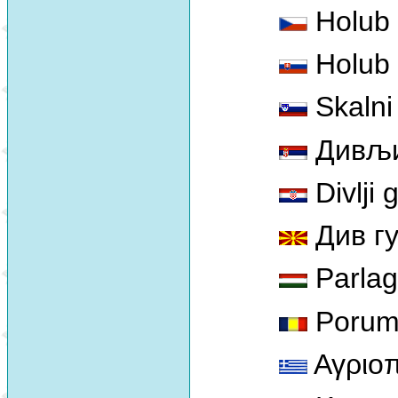
Holub 
Holub 
Skalni
Дивљи
Divlji 
Див г
Parlag
Porumb
Αγριοπ