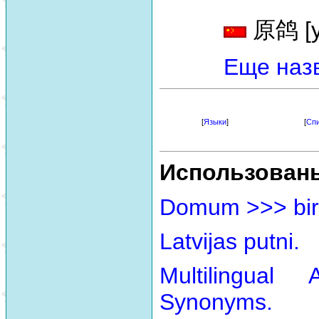
原鸽 [y
Еще наз
[
Языки
]
[
Спи
Использован
Domum >>> bir
Latvijas putni.
Multilingual
Synonyms.