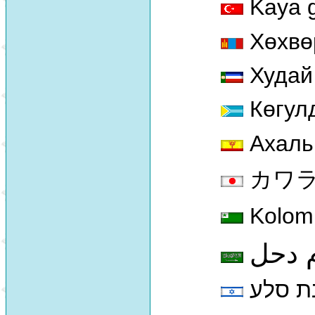
Kaya g
Хөхвө
Худай
Көгулд
Ахаль
カワラバ
Kolom
 دحل
נת סלע