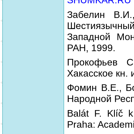
SHUMKAR.RU
Забелин В.И.
Шестиязычный
Западной Мон
РАН, 1999.
Прокофьев С
Хакасское кн. 
Фомин В.Е., Б
Народной Респу
Balát F. Klíč 
Praha: Academi