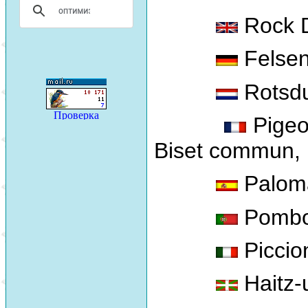
Rock D
Felsen
Rotsdu
Pigeon
Biset commun, 
Paloma
Pombo
Piccio
Haitz-