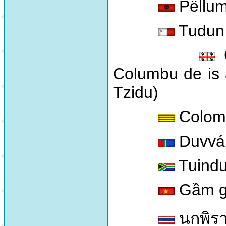
Pëllumb
Tudun 
C
Columbu de is a
Tzidu)
Colom
Duvvá
Tuindu
Gầm gh
นกพิรา