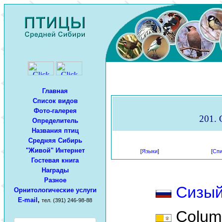
Главная
Список видов
Фото-галерея
201. 
Определитель
Названия птиц
Средняя Сибирь
"Живой" Интернет
[
Языки
]
[
Спи
Гостевая книга
Награды
Разное
Сизый
Орнитологические услуги
E-mail
,
тел. (391) 246-98-88
Columb