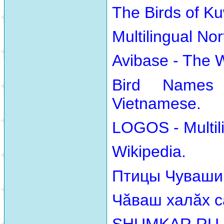
The Birds of Ku
Multilingual No
Avibase - The 
Bird Names
Vietnamese.
LOGOS - Multili
Wikipedia.
Птицы Чуваши
Чăваш халăх с