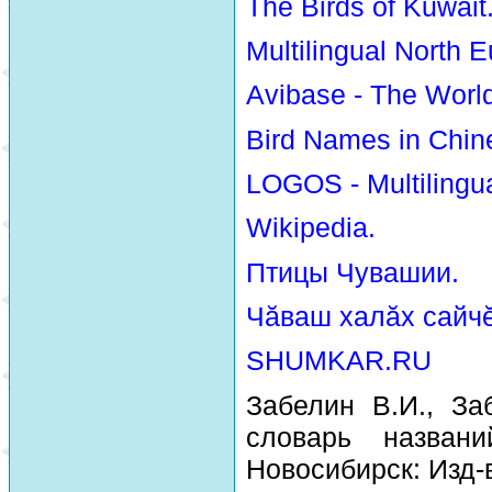
The Birds of Kuwait
Multilingual North E
Avibase - The Worl
Bird Names in Chin
LOGOS - Multilingua
Wikipedia.
Птицы Чувашии.
Чăваш халăх сайчĕ
SHUMKAR.RU
Забелин В.И., За
словарь назван
Новосибирск: Изд-