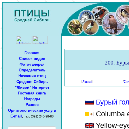
Главная
Список видов
200. Буры
Фото-галерея
Определитель
Названия птиц
Средняя Сибирь
[
Языки
]
[
Спи
"Живой" Интернет
Гостевая книга
Награды
Бурый го
Разное
Орнитологические услуги
Columba e
E-mail
,
тел. (391) 246-98-88
Yellow-ey