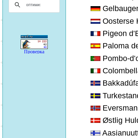
Gelbaugen
Oosterse 
Pigeon d'
Paloma de
Pombo-d'o
Colombella
Bakkadúf
Turkestan
Eversman
Østlig Hu
Aasianuutt