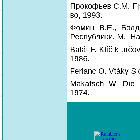
Прокофьев С.М. Пр
во, 1993.
Фомин В.Е., Болд
Республики. М.: На
Balát F. Klíč k urč
1986.
Ferianc O. Vtáky Sl
Makatsch W. Die 
1974.