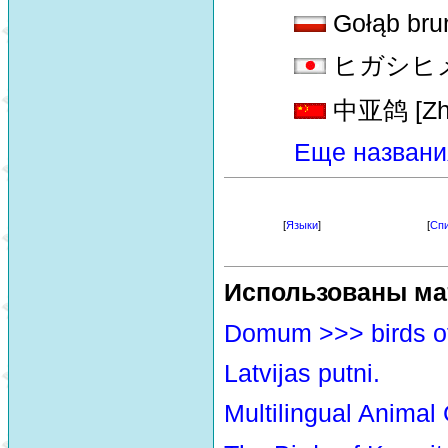
Gołąb bru
ヒガシヒメモリ
中亚鸽 [Zho
Еще названи
[
Языки
]
[
Спи
Использованы ма
Domum >>> birds o
Latvijas putni.
Multilingual Animal