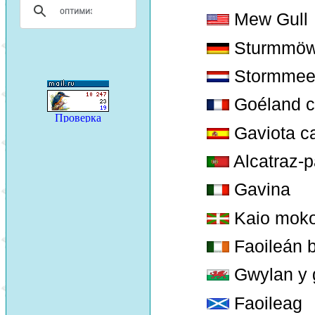
Mew Gull
Sturmmö
Stormme
Goéland c
Gaviota c
Alcatraz-p
Gavina
Kaio moko
Faoileán 
Gwylan y
Faoileag