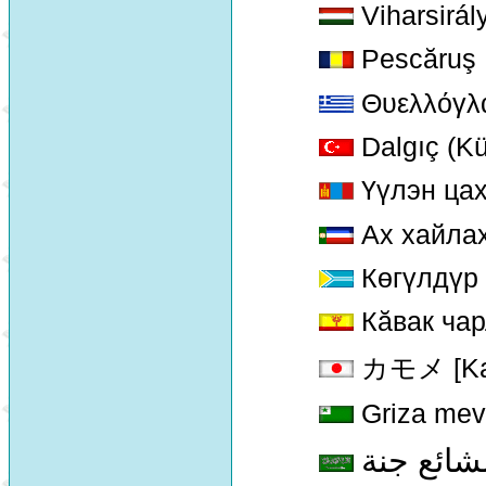
Viharsirál
Pescăruş
Θυελλόγλ
Dalgıç (K
Үүлэн ца
Ах хайла
Көгүлдүр 
Кăвак чар
カモメ [Ka
Griza me
شائع جنة