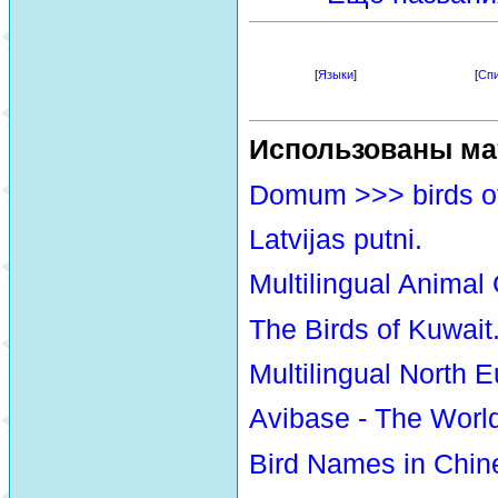
[
Языки
]
[
Спи
Использованы ма
Domum >>> birds o
Latvijas putni.
Multilingual Animal
The Birds of Kuwait
Multilingual North E
Avibase - The Worl
Bird Names in Chin