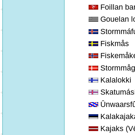
Foillan ba
Gouelan l
Stormmáf
Fiskmås
Fiskemåk
Stormmåg
Kalalokki
Skatumási
Ûnwaarsfû
Kalakajak
Kajaks (Vē