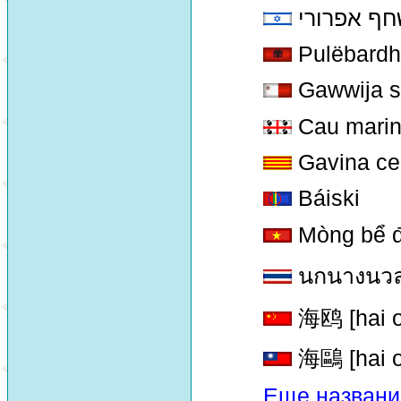
ף אפרורי
Pulëbardha
Gawwija 
Cau marinu
Gavina ce
Báiski
Mòng bể đ
นกนางนวล
海鸥 [hai o
海鷗 [hai o
Еще названи