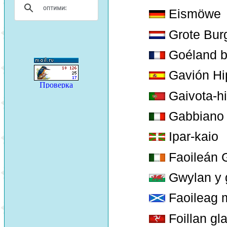
Eismöwe
Grote Bur
Goéland b
Gavión Hi
Gaivota-h
Gabbiano 
Ipar-kaio
Faoileán 
Gwylan y 
Faoileag 
Foillan gl