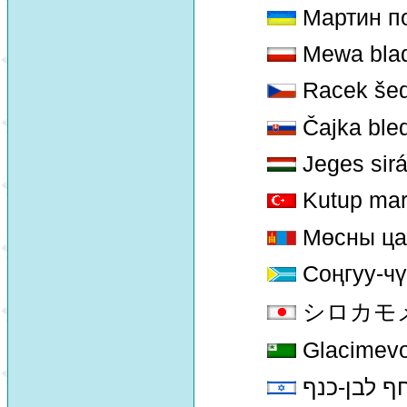
Мартин п
Mewa bla
Racek še
Čajka ble
Jeges sirá
Kutup mart
Мөсны ца
Соңгуу-чү
シロカモメ [
Glacimev
ף לבן-כנף