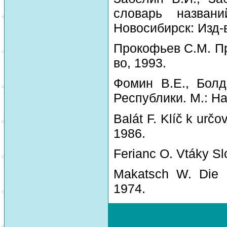
словарь назван
Новосибирск: Изд-
Прокофьев С.М. Пр
во, 1993.
Фомин В.Е., Болд
Республики. М.: На
Balát F. Klíč k urč
1986.
Ferianc O. Vtáky Sl
Makatsch W. Die 
1974.