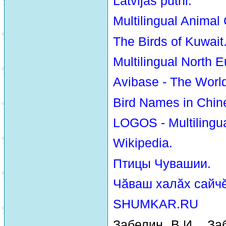
Latvijas putni.
Multilingual Animal
The Birds of Kuwait
Multilingual North E
Avibase - The Worl
Bird Names in Chin
LOGOS - Multilingua
Wikipedia.
Птицы Чувашии.
Чăваш халăх сайчĕ
SHUMKAR.RU
Забелин В.И., За