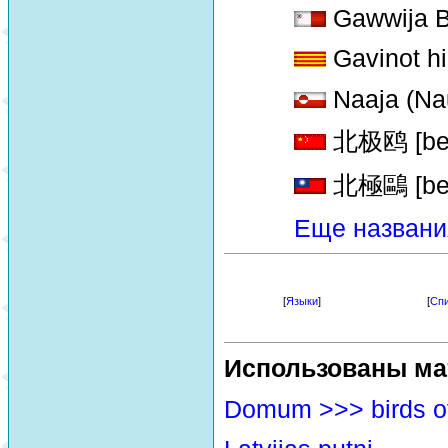
Gawwija B
Gavinot hi
Naaja (Na
北极鸥 [bei 
北極鷗 [bei 
Еще названи
[
Языки
]
[
Спи
Использованы ма
Domum >>> birds o