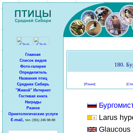
Главная
Список видов
180. Бу
Фото-галерея
Определитель
Названия птиц
Средняя Сибирь
[
Языки
]
[
Спи
"Живой" Интернет
Гостевая книга
Награды
Бургомис
Разное
Орнитологические услуги
Larus hyp
E-mail
,
тел. (391) 246-98-88
Glaucous 