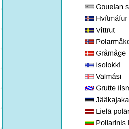
Gouelan s
Hvítmáfur
Vittrut
Polarmåk
Gråmåge
Isolokki
Valmási
Grutte Iis
Jääkajaka
Lielā polār
Poliarinis 