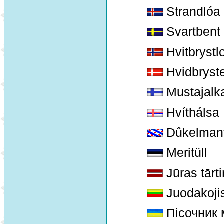
Strandlóa
Svartbent 
Hvitbrystl
Hvidbryst
Mustajalka
Hvíthálsa
Dûkelmant
Meritüll
Jūras tārt
Juodakojis
Пісочник 