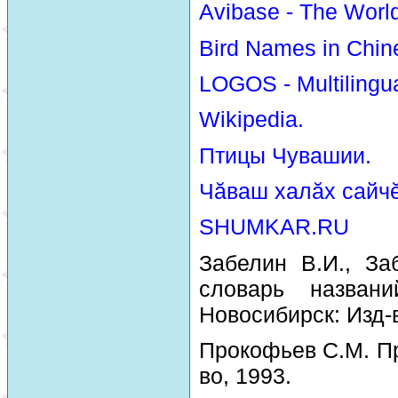
Avibase - The Worl
Bird Names in Chin
LOGOS - Multilingua
Wikipedia.
Птицы Чувашии.
Чăваш халăх сайчĕ
SHUMKAR.RU
Забелин В.И., За
словарь назван
Новосибирск: Изд-
Прокофьев С.М. Пр
во, 1993.