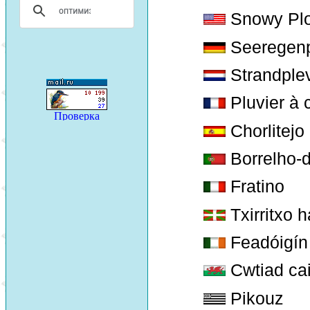
Snowy Plo
Seeregenp
Strandplev
Pluvier à c
Chorlitejo
Borrelho-d
Fratino
Txirritxo 
Feadóigín
Cwtiad cai
Pikouz