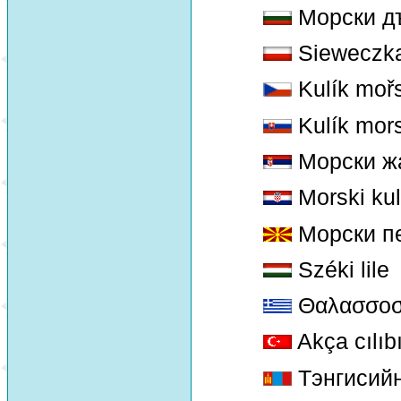
Морски д
Sieweczk
Kulík moř
Kulík mor
Морски ж
Morski kul
Морски п
Széki lile
Θαλασσοσ
Akça cılıbı
Тэнгисийн