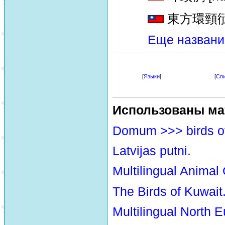
東方環頸鴴 [d
Еще названи
[
Языки
]
[
Спи
Использованы ма
Domum >>> birds o
Latvijas putni.
Multilingual Animal
The Birds of Kuwait
Multilingual North E