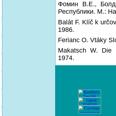
Фомин В.Е., Болд
Республики. М.: На
Balát F. Klíč k urč
1986.
Ferianc O. Vtáky Sl
Makatsch W. Die 
1974.