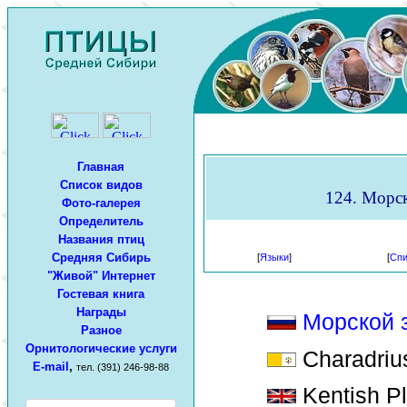
Главная
Список видов
124. Морск
Фото-галерея
Определитель
Названия птиц
Средняя Сибирь
[
Языки
]
[
Спи
"Живой" Интернет
Гостевая книга
Награды
Морской 
Разное
Орнитологические услуги
Charadrius
E-mail
,
тел. (391) 246-98-88
Kentish P