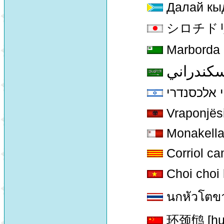
Далай кы
シロチドリ [S
Marborda 
سكندراني
 אלכסנדרי
Vraponjës
Monakella
Corriol c
Choi choi
นกหัวโตข
环颈鸻 [huan