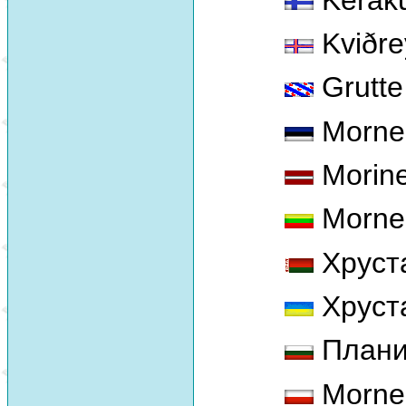
Kviðre
Grutte
Mornel
Morinel
Mornel
Хруст
Хруст
Плани
Morne