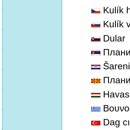
Kulík 
Kulík 
Dular
Планин
Šareni 
Плани
Havasi 
Βουνο
Dag cıl