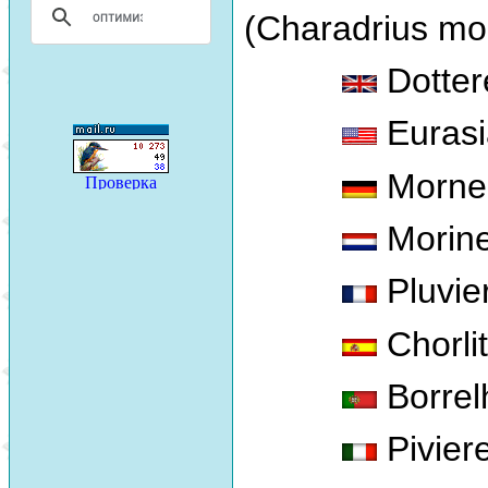
(Charadrius mor
Dotter
Eurasi
Mornel
Morine
Pluvie
Chorli
Borrel
Piviere