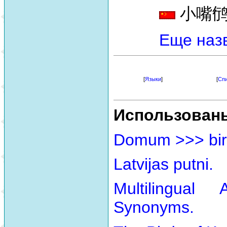
小嘴鸻 [
Еще наз
[
Языки
]
[
Спи
Использован
Domum >>> bir
Latvijas putni.
Multilingual
Synonyms.