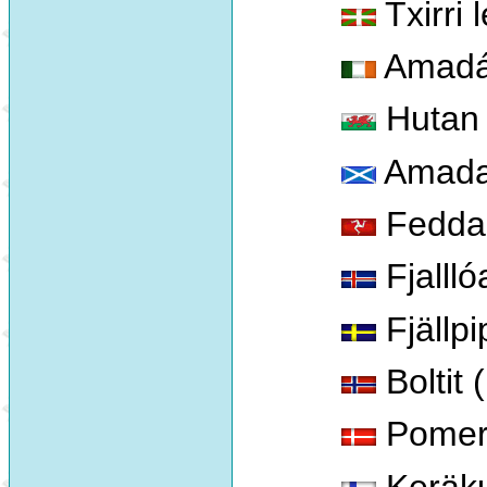
Txirri
Amadá
Hutan
Amadan
Fedda
Fjallló
Fjällpi
Boltit (
Pomer
Keräku