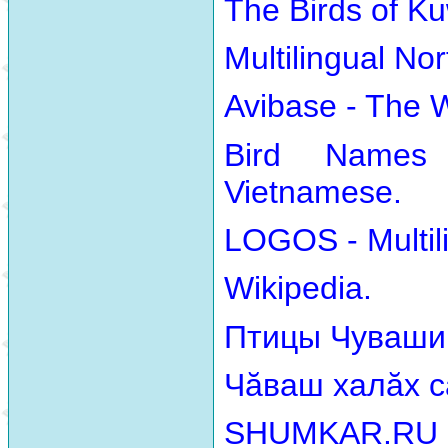
The Birds of Ku
Multilingual No
Avibase - The 
Bird Names
Vietnamese.
LOGOS - Multili
Wikipedia.
Птицы Чуваши
Чăваш халăх с
SHUMKAR.RU