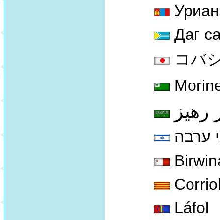
Урианх
Даг с
コバシチド
Morine
 رهيز
 ערבה
Birwin
Corriol
Láfol