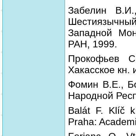
Забелин В.И.
Шестиязычный
Западной Мон
РАН, 1999.
Прокофьев С
Хакасское кн. 
Фомин В.Е., Б
Народной Респу
Balát F. Klíč 
Praha: Academi