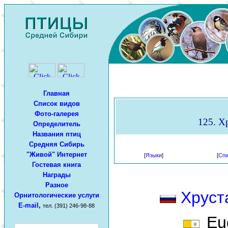
Главная
Список видов
Фото-галерея
125. Хр
Определитель
Названия птиц
Средняя Сибирь
"Живой" Интернет
[
Языки
]
[
Спи
Гостевая книга
Награды
Разное
Хруст
Орнитологические услуги
E-mail
,
тел. (391) 246-98-88
Eud