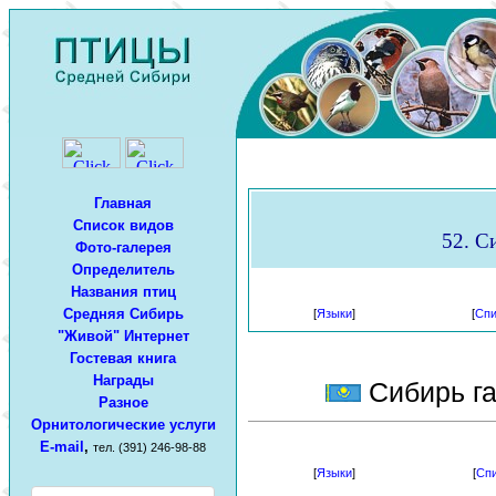
Главная
Список видов
52. Си
Фото-галерея
Определитель
Названия птиц
Средняя Сибирь
[
Языки
]
[
Спи
"Живой" Интернет
Гостевая книга
Награды
Сибирь га
Разное
Орнитологические услуги
E-mail
,
тел. (391) 246-98-88
[
Языки
]
[
Спи