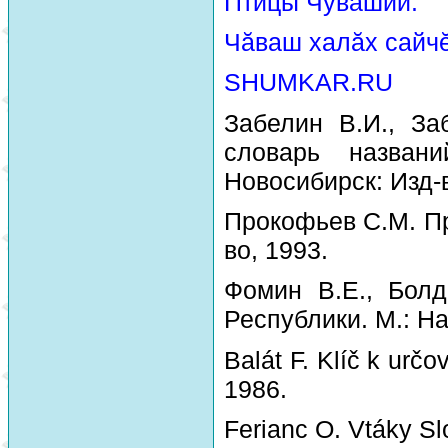
Птицы Чувашии.
Чăваш халăх сайчĕ
SHUMKAR.RU
Забелин В.И., За
словарь назван
Новосибирск: Изд-
Прокофьев С.М. Пр
во, 1993.
Фомин В.Е., Болд
Республики. М.: На
Balát F. Klíč k urč
1986.
Ferianc O. Vtáky Sl