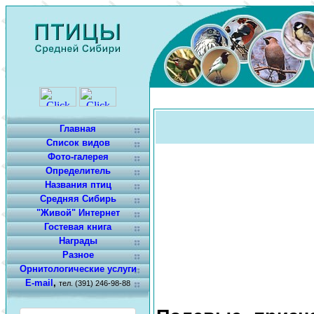
Главная
Список видов
Фото-галерея
Определитель
Названия птиц
Средняя Сибирь
"Живой" Интернет
Гостевая книга
Награды
Разное
Орнитологические услуги
E-mail
,
тел. (391) 246-98-88