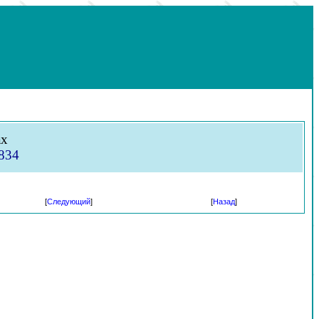
ах
1834
[
Следующий
]
[
Назад
]