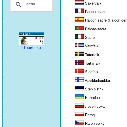
Sakervalk
Faucon sacre
Halcón sacre (Halcón cen
Falcão-sacre
Sacro
Vargfálki
Tatarfalk
Tartarfalk
Slagfalk
Aavikkohaukka
Stepipistrik
Балабан
Ловен сокол
Raróg
Raroh velký