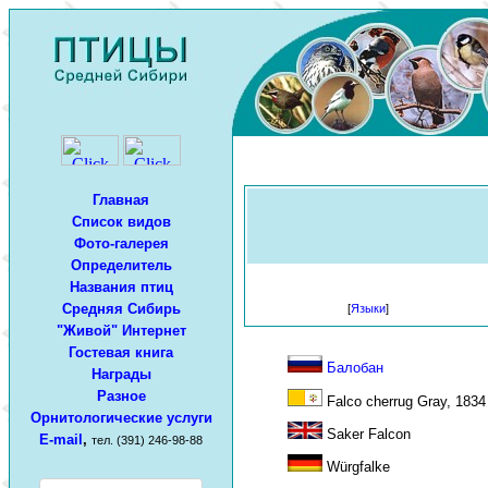
Главная
Список видов
Фото-галерея
Определитель
Названия птиц
Средняя Сибирь
[
Языки
]
"Живой" Интернет
Гостевая книга
Балобан
Награды
Разное
Falco cherrug Gray, 1834
Орнитологические услуги
Saker Falcon
E-mail
,
тел. (391) 246-98-88
Würgfalke