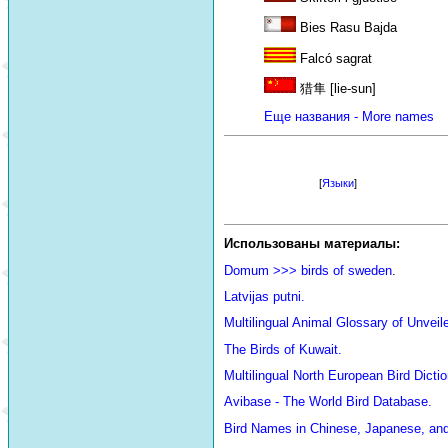
Bies Rasu Bajda
Falcó sagrat
猎隼 [lie-sun]
Еще названия - More names
[
Языки
]
Использованы материалы:
Domum >>> birds of sweden
.
Latvijas putni.
Multilingual Animal Glossary of Unve
The Birds of Kuwait.
Multilingual North European Bird Dictio
Avibase - The World Bird Database.
Bird Names in Chinese, Japanese, an