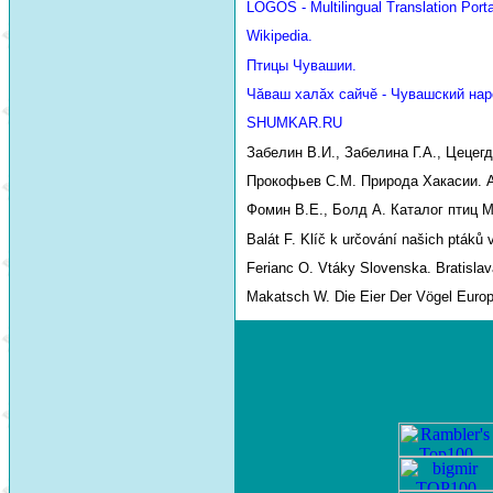
LOGOS - Multilingual Translation Porta
Wikipedia.
Птицы Чувашии.
Чăваш халăх сайчĕ - Чувашский нар
SHUMKAR.RU
Забелин В.И., Забелина Г.А., Цецег
Прокофьев С.М. Природа Хакасии. Аб
Фомин В.Е., Болд А. Каталог птиц М
Balát F. Klíč k určování našich ptáků 
Ferianc O. Vtáky Slovenska. Bratislav
Makatsch W. Die Eier Der Vögel Euro