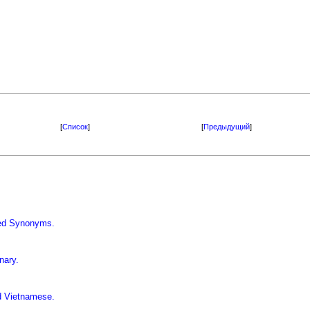
[
Список
]
[
Предыдущий
]
iled Synonyms.
nary.
d Vietnamese.