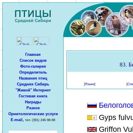
Главная
Список видов
83. Б
Фото-галерея
Определитель
Названия птиц
Средняя Сибирь
[
Языки
]
[
Спи
"Живой" Интернет
Гостевая книга
Награды
Белоголо
Разное
Орнитологические услуги
Gyps fulvu
E-mail
,
тел. (391) 246-98-88
Griffon Vul