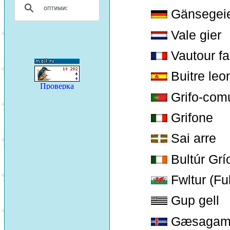
Gänsegei
Vale gier
Vautour fa
Buitre leo
Grifo-co
Grifone
Sai arre
Bultúr Grío
Fwltur (Ful
Gup gell
Gæsagam