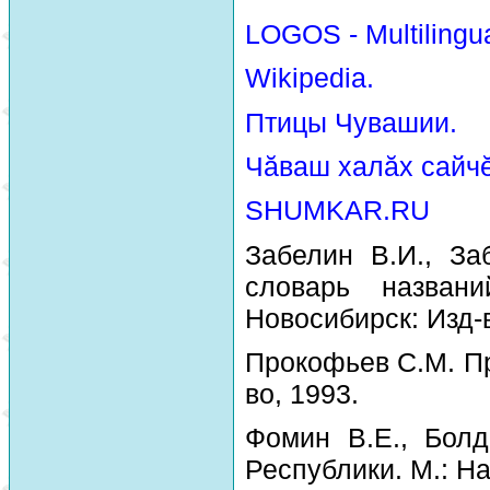
LOGOS - Multilingua
Wikipedia.
Птицы Чувашии.
Чăваш халăх сайчĕ
SHUMKAR.RU
Забелин В.И., За
словарь назван
Новосибирск: Изд-
Прокофьев С.М. Пр
во, 1993.
Фомин В.Е., Болд
Республики. М.: На