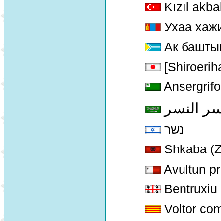
Kızıl akba
Ухаа хажи
Ак баштыг
[Shiroerih
Ansergrifo
سر النسر
נשר
Shkaba (Z
Avultun p
Bentruxiu 
Voltor co