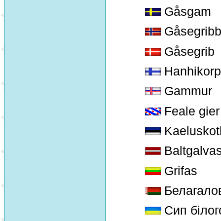
Gåsgam
Gåsegrib
Gåsegrib
Hanhikorp
Gammur
Feale gier
Kaeluskot
Baltgalvas 
Grifas
Белагалов
Сип білог