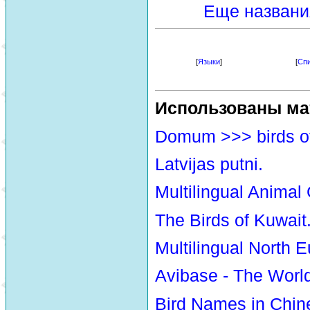
Еще названи
[
Языки
]
[
Спи
Использованы ма
Domum >>> birds o
Latvijas putni.
Multilingual Animal
The Birds of Kuwait
Multilingual North E
Avibase - The Worl
Bird Names in Chin