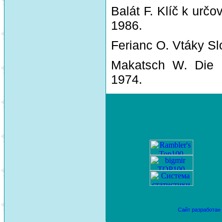
Balát F. Klíč k urč
1986.
Ferianc O. Vtáky Sl
Makatsch W. Die 
1974.
Сайт разработан