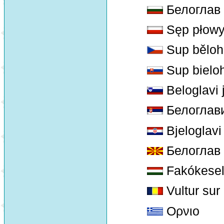
Белоглав
Sęp płow
Sup běloh
Sup bielo
Beloglavi 
Белоглави
Bjeloglavi
Белоглав
Fakókese
Vultur sur
Ορνιο