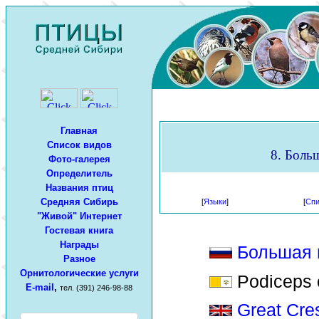
Главная
Список видов
8. Больш
Фото-галерея
Определитель
Названия птиц
Средняя Сибирь
[
Языки
]
[
Спи
"Живой" Интернет
Гостевая книга
Награды
Большая 
Разное
Орнитологические услуги
Podiceps c
E-mail
,
тел. (391) 246-98-88
Great Cre