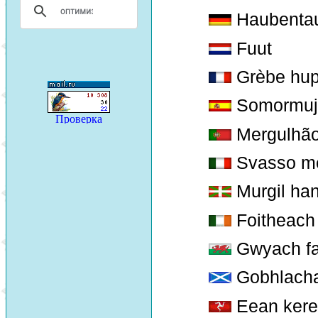
Haubenta
Fuut
Grèbe hu
Somormuj
Mergulhão-
Svasso me
Murgil han
Foitheach
Gwyach fa
Gobhlacha
Eean ker