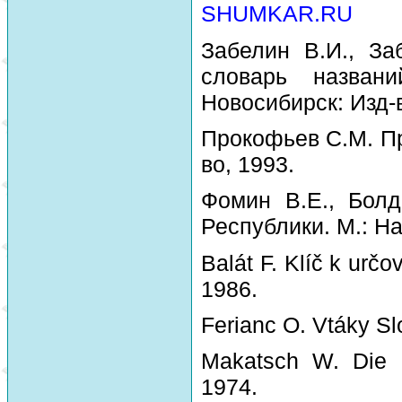
SHUMKAR.RU
Забелин В.И., За
словарь назван
Новосибирск: Изд-
Прокофьев С.М. Пр
во, 1993.
Фомин В.Е., Болд
Республики. М.: На
Balát F. Klíč k urč
1986.
Ferianc O. Vtáky Sl
Makatsch W. Die 
1974.