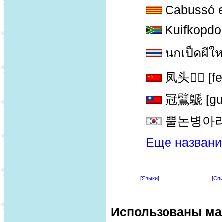
Cabussó e
Kuifkopdob
นกเป็ดผีให
凤头
[fe

冠鷿鷈 [guan
뿔논병아
Еще названи
[
Языки
]
[
Спи
Использованы ма