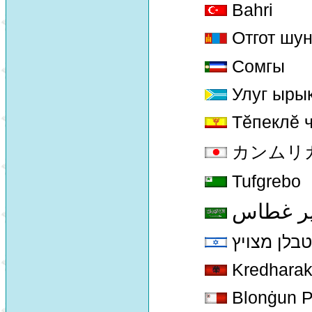
Bahri
Отгот шун
Сомгы
Улуг ырык
Тĕпеклĕ 
カンムリカイツ
Tufgrebo
ير غطاس
טבלן מצויץ
Kredharak
Blonġun P