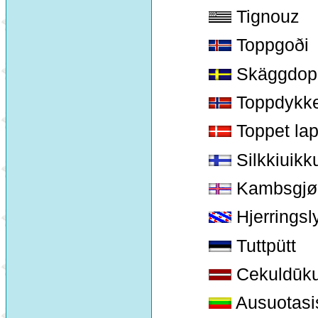
Tignouz
Toppgoði
Skäggdop
Toppdykk
Toppet la
Silkkiuikk
Kambsgjø
Hjerringsl
Tuttpütt
Cekuldūkur
Ausuotasis