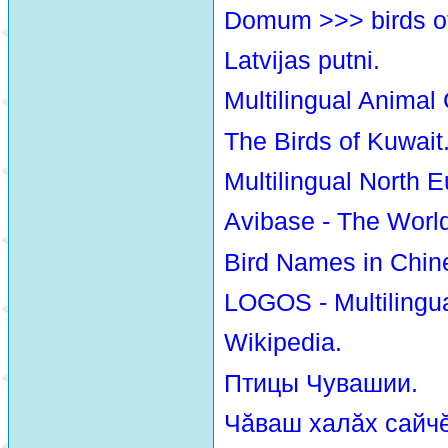
Domum >>> birds o
Latvijas putni.
Multilingual Animal
The Birds of Kuwait
Multilingual North E
Avibase - The Worl
Bird Names in Chin
LOGOS - Multilingua
Wikipedia.
Птицы Чувашии.
Чăваш халăх сайчĕ