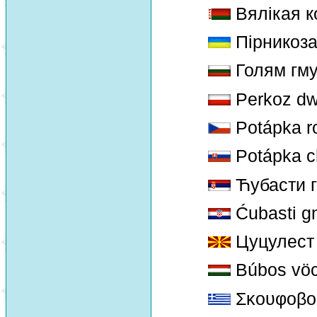
Вялікая к
Пірникоза
Голям гм
Perkoz d
Potápka r
Potápka c
Ћубасти г
Ćubasti gn
Цуцулест
Búbos vö
Σκουφοβου