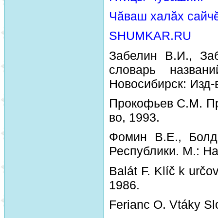
Чăваш халăх сайчĕ
SHUMKAR.RU
Забелин В.И., За
словарь назван
Новосибирск: Изд-
Прокофьев С.М. Пр
во, 1993.
Фомин В.Е., Болд
Республики. М.: На
Balát F. Klíč k urč
1986.
Ferianc O. Vtáky Sl