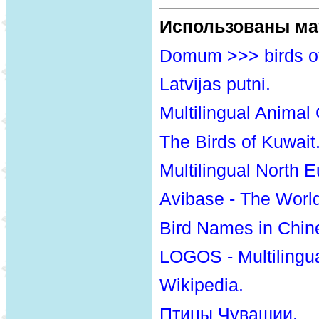
Использованы ма
Domum >>> birds o
Latvijas putni.
Multilingual Animal
The Birds of Kuwait
Multilingual North E
Avibase - The Worl
Bird Names in Chin
LOGOS - Multilingua
Wikipedia.
Птицы Чувашии.