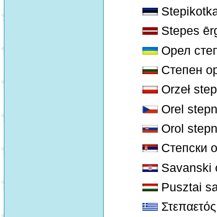
Stepikotk
Stepes ērg
Орел сте
Степен о
Orzeł ste
Orel stepn
Orol step
Степски 
Savanski o
Pusztai s
Στεπαετός