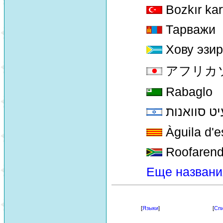
Bozkır kart
Тарважи
Хову эзи
アフリカソウゲ
Rabaglo
יט סוואנות
Àguila d'e
Roofaren
Еще названи
[
Языки
]
[
Спи