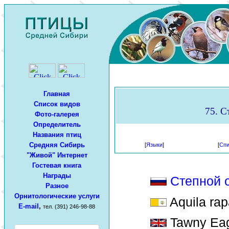
Главная
Список видов
75. С
Фото-галерея
Определитель
Названия птиц
Средняя Сибирь
[
Языки
]
[
Спи
"Живой" Интернет
Гостевая книга
Награды
Степной 
Разное
Орнитологические услуги
Aquila ra
E-mail
,
тел. (391) 246-98-88
Tawny Eag