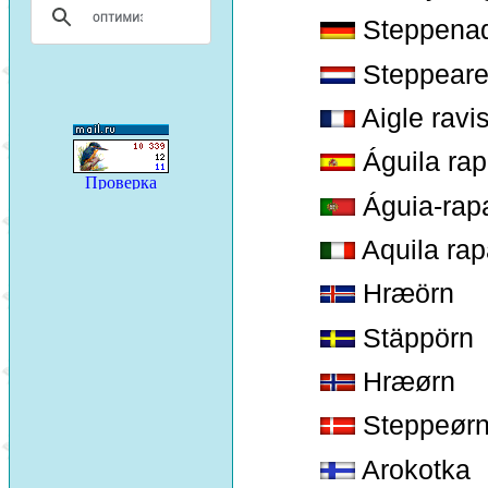
Steppenad
Steppear
Aigle ravi
Águila ra
Águia-rap
Aquila ra
Hræörn
Stäppörn
Hræørn
Steppeør
Arokotka