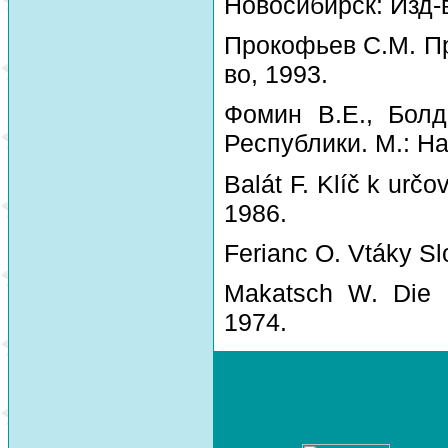
Новосибирск: Изд-
Прокофьев С.М. Пр
во, 1993.
Фомин В.Е., Болд
Республики. М.: На
Balát F. Klíč k urč
1986.
Ferianc O. Vtáky Sl
Makatsch W. Die 
1974.