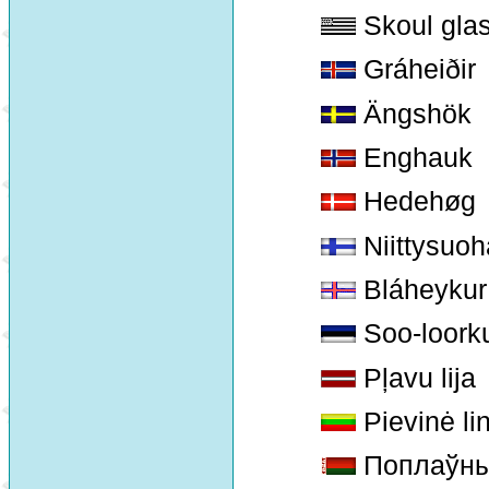
Skoul gla
Gráheiðir
Ängshök
Enghauk
Hedehøg
Niittysuo
Bláheykur
Soo-loorku
Pļavu lija
Pievinė li
Поплаўны