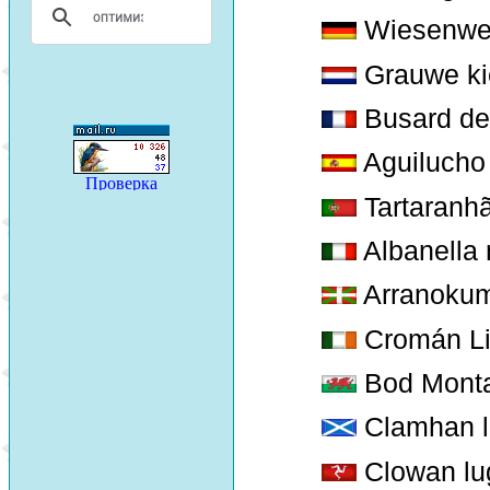
Wiesenwe
Grauwe ki
Busard de
Aguilucho
Tartaranh
Albanella 
Arranokume
Cromán Li
Bod Mont
Clamhan l
Clowan lu