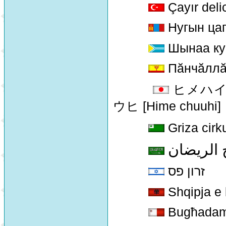
Çayır deli
Нугын цаг
Шынаа ку
Пăнчăллă
ヒメハイイロ
ウヒ [Hime chuuhi]
Griza cirk
 الريضان
זרון פס
Shqipja e 
Bugħadam