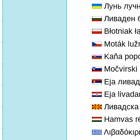
Лунь луч
Ливаден 
Błotniak ł
Moták luž
Kaňa popo
Močvirski 
Eja ливад
Eja livada
Ливадска 
Hamvas ré
Λιβαδόκιρ