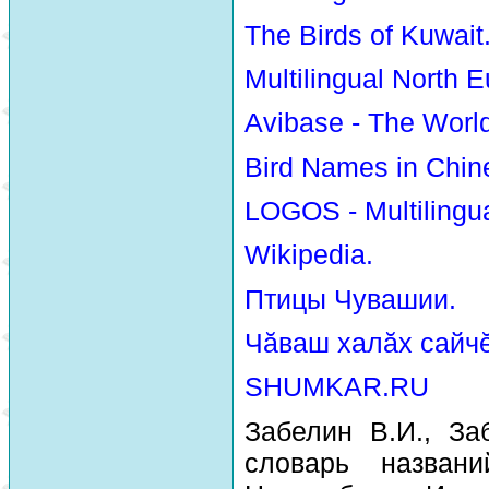
The Birds of Kuwait
Multilingual North E
Avibase - The Worl
Bird Names in Chin
LOGOS - Multilingua
Wikipedia.
Птицы Чувашии.
Чăваш халăх сайчĕ
SHUMKAR.RU
Забелин В.И., За
словарь назван