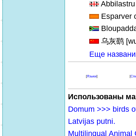
Abbilastru
Esparver 
Bloupadda
乌灰鹞 [wuu
Еще названи
[
Языки
]
[
Спи
Использованы ма
Domum >>> birds o
Latvijas putni.
Multilingual Animal