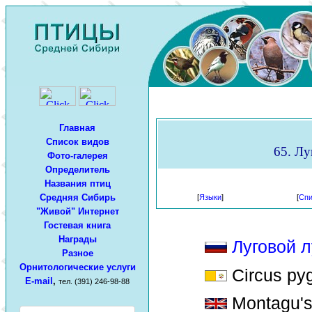
Главная
Список видов
65. Лу
Фото-галерея
Определитель
Названия птиц
Средняя Сибирь
[
Языки
]
[
Спи
"Живой" Интернет
Гостевая книга
Награды
Луговой 
Разное
Орнитологические услуги
Circus py
E-mail
,
тел. (391) 246-98-88
Montagu's 