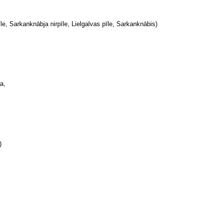
īle, Sarkanknābja nirpīle, Lielgalvas pīle, Sarkanknābis)
а,
)