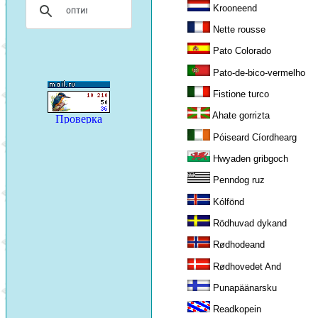
Krooneend
Nette rousse
Pato Colorado
Pato-de-bico-vermelho
Fistione turco
Ahate gorrizta
Póiseard Cíordhearg
Hwyaden gribgoch
Penndog ruz
Kólfönd
Rödhuvad dykand
Rødhodeand
Rødhovedet And
Punapäänarsku
Readkopein