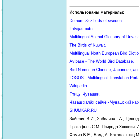
Использованы материалы:
Domum >>> birds of sweden
.
Latvijas putni.
Multilingual Animal Glossary of Unve
The Birds of Kuwait.
Multilingual North European Bird Dictio
Avibase - The World Bird Database.
Bird Names in Chinese, Japanese, an
LOGOS - Multilingual Translation Porta
Wikipedia.
Птицы Чувашии.
Чăваш халăх сайчĕ - Чувашский нар
SHUMKAR.RU
Забелин В.И., Забелина Г.А., Цецег
Прокофьев С.М. Природа Хакасии. Аб
Фомин В.Е., Болд А. Каталог птиц М