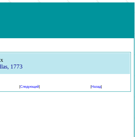
ах
las, 1773
[
Следующий
]
[
Назад
]