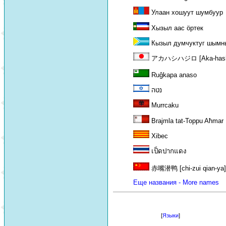
Улаан хошуут шумбуур
Хызыл аас öртек
Кызыл думчуктуг шымн
アカハシハジロ [Aka-hashi h
Ruĝkapa anaso
נטה
Murrcaku
Brajmla tat-Toppu Aħmar
Xibec
เป็ดปากแดง
赤嘴潜鸭 [chi-zui qian-ya]
Еще названия - More names
[
Языки
]