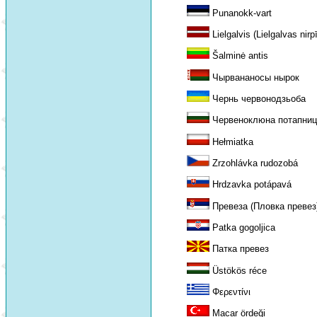
Punanokk-vart
Lielgalvis (Lielgalvas nirp
Šalminė antis
Чырвананосы нырок
Чернь червонодзьоба
Червеноклюна потапниц
Hełmiatka
Zrzohlávka rudozobá
Hrdzavka potápavá
Превеза (Пловка превез
Patka gogoljica
Патка превез
Üstökös réce
Φερεντίνι
Macar ördeği