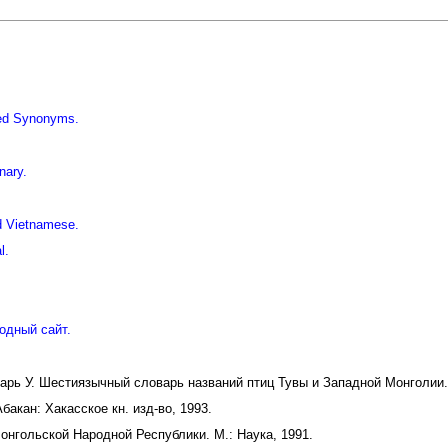
iled Synonyms.
nary.
d Vietnamese.
l.
одный сайт.
дарь У. Шестиязычный словарь названий птиц Тувы и Западной Монголии.
акан: Хакасское кн. изд-во, 1993.
онгольской Народной Республики. М.: Наука, 1991.