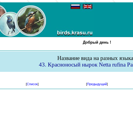
Добрый день !
Название вида на разных язык
43. Красноносый нырок Netta rufina Pal
[
Список
]
[
Предыдущий
]