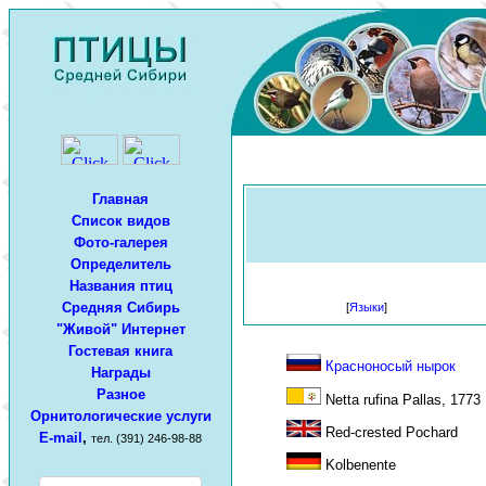
Главная
Список видов
Фото-галерея
Определитель
Названия птиц
Средняя Сибирь
[
Языки
]
"Живой" Интернет
Гостевая книга
Красноносый нырок
Награды
Разное
Netta rufina Pallas, 1773
Орнитологические услуги
Red-crested Pochard
E-mail
,
тел. (391) 246-98-88
Kolbenente