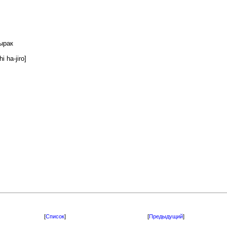
ырак
a-jiro]
[
Список
]
[
Предыдущий
]