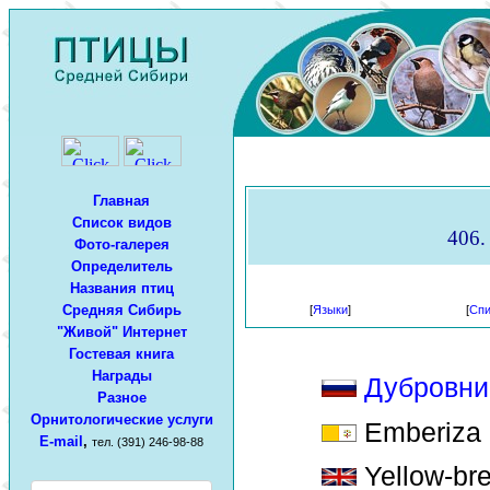
Главная
Список видов
406.
Фото-галерея
Определитель
Названия птиц
Средняя Сибирь
[
Языки
]
[
Спи
"Живой" Интернет
Гостевая книга
Награды
Дубровни
Разное
Орнитологические услуги
Emberiza a
E-mail
,
тел. (391) 246-98-88
Yellow-bre