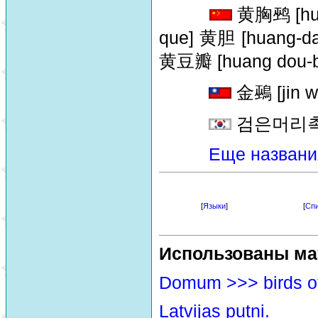
黄胸鹀 [hua
que] 黄胆 [huang-da
黄豆瓣 [huang dou-b
金鵐 [jin w
검은머리
Еще названи
[
Языки
]
[
Спи
Использованы ма
Domum >>> birds o
Latvijas putni.