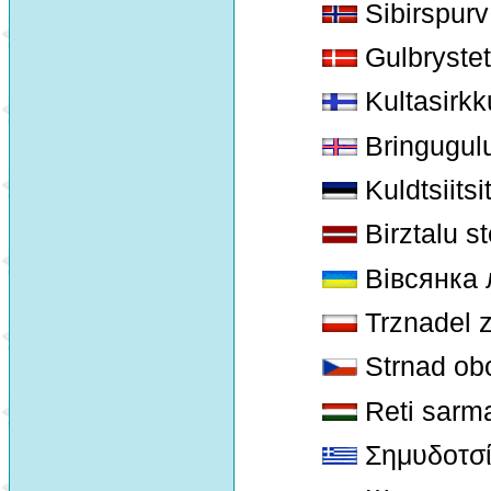
Sibirspurv
Gulbrystet
Kultasirkk
Bringugulu
Kuldtsiitsi
Birztalu st
Вівсянка 
Trznadel 
Strnad ob
Reti sarm
Σημυδοτσ