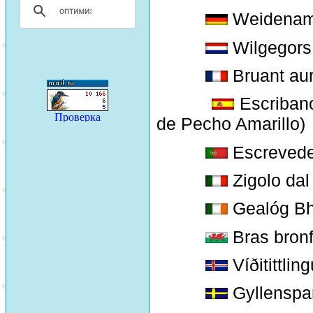
Weidenam
Wilgegors
Bruant aur
Escribano
de Pecho Amarillo)
Escrevede
Zigolo dal 
Gealóg Bh
Bras bron
Víðitittling
Gyllenspa