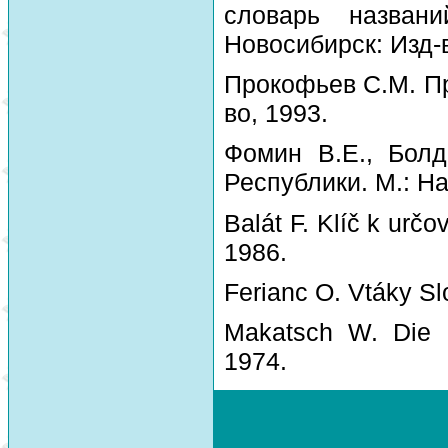
словарь назван
Новосибирск: Изд-
Прокофьев С.М. Пр
во, 1993.
Фомин В.Е., Болд
Республики. М.: На
Balát F. Klíč k urč
1986.
Ferianc O. Vtáky Sl
Makatsch W. Die 
1974.