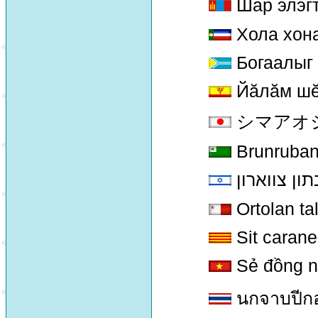
Шар элэгт
Хола хон
Богаалыг
Йăлăм ш
シマアオジ [S
Brunruban
תון צווארון
Ortolan ta
Sit carane
Sẻ đồng n
นกจาบปีกอ