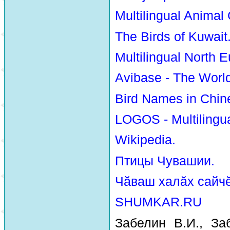
Multilingual Animal
The Birds of Kuwait
Multilingual North E
Avibase - The Worl
Bird Names in Chin
LOGOS - Multilingua
Wikipedia.
Птицы Чувашии.
Чăваш халăх сайчĕ
SHUMKAR.RU
Забелин В.И., За