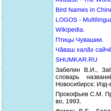
Bird Names in Chin
LOGOS - Multilingua
Wikipedia.
Птицы Чувашии.
Чăваш халăх сайчĕ
SHUMKAR.RU
Забелин В.И., За
словарь назван
Новосибирск: Изд-
Прокофьев С.М. Пр
во, 1993.