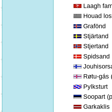
Laagh fa
Houad los
Grafönd
Stjärtand
Stjertand
Spidsand
Jouhisors
Røtu-gás (
Pylksturt
Soopart (p
Garkaklis