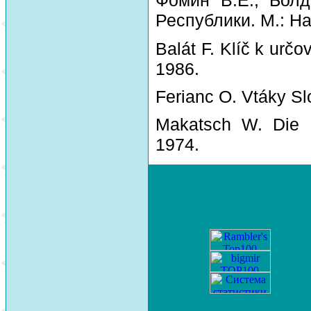
Фомин В.Е., Болд
Республики. М.: На
Balát F. Klíč k urč
1986.
Ferianc O. Vtáky Sl
Makatsch W. Die 
1974.