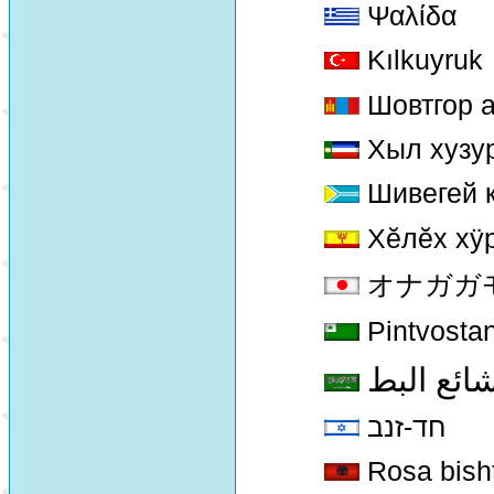
Ψαλίδα
Kılkuyruk
Шовтгор а
Хыл хузу
Шивегей к
Хĕлĕх хÿ
オナガガモ [
Pintvosta
شائع البط
חד-זנב
Rosa bisht