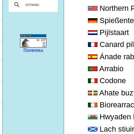
Northern P
Spießente
Pijlstaart
Canard pil
Ánade ra
Arrabio
Codone
Ahate buz
Biorearrac
Hwyaden l
Lach stiui