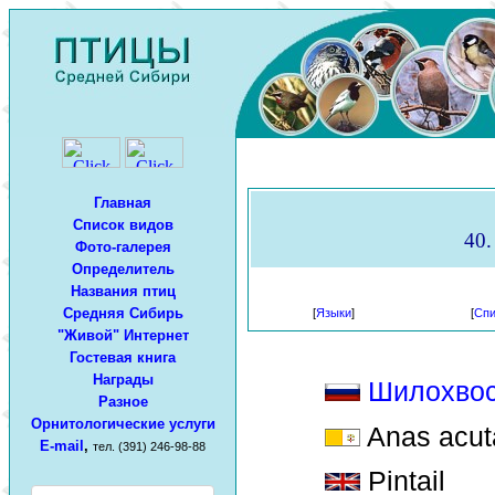
Главная
Список видов
40.
Фото-галерея
Определитель
Названия птиц
Средняя Сибирь
[
Языки
]
[
Спи
"Живой" Интернет
Гостевая книга
Награды
Шилохвос
Разное
Орнитологические услуги
Anas acut
E-mail
,
тел. (391) 246-98-88
Pintail