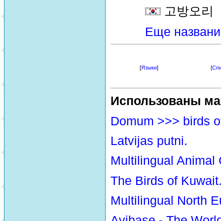
고방오리
Еще названи
[
Языки
]
[
Спи
Использованы ма
Domum >>> birds o
Latvijas putni.
Multilingual Animal
The Birds of Kuwait
Multilingual North E
Avibase - The Worl