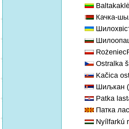
Baltakaklė
Качка-шы
Шилохвіс
Шилоопаш
Rożeniec
Ostralka š
Kačica os
Шиљкан (
Patka last
Патка лас
Nyílfarkú 