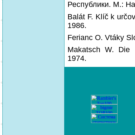
Республики. М.: На
Balát F. Klíč k urč
1986.
Ferianc O. Vtáky Sl
Makatsch W. Die 
1974.