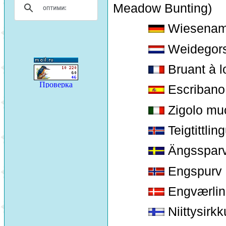
Meadow Bunting)
Wiesena
Weidegor
Bruant à l
Escribano 
Zigolo muc
Teigtittling
Ängsspar
Engspurv
Engværlin
Niittysirkk