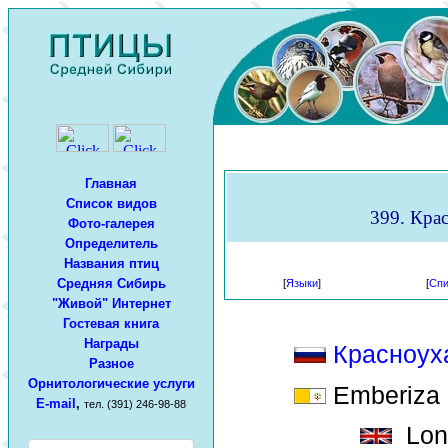
Главная
Список видов
399. Крас
Фото-галерея
Определитель
Названия птиц
Средняя Сибирь
[
Языки
]
[
Спи
"Живой" Интернет
Гостевая книга
Награды
Красноух
Разное
Орнитологические услуги
Emberiza c
E-mail
,
тел. (391) 246-98-88
Long