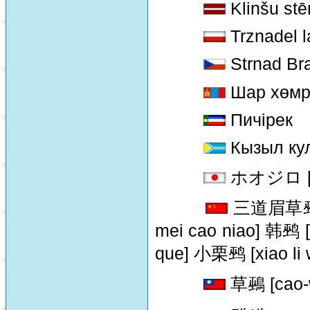
Klinšu stē
Trznadel 
Strnad Br
Шар хөмр
Пичiрек
Кызыл ку
ホオジロ [Ho
三道眉草鹀 [
mei cao niao] 韩鹀 
que] 小栗鹀 [xiao li 
草鵐 [cao-