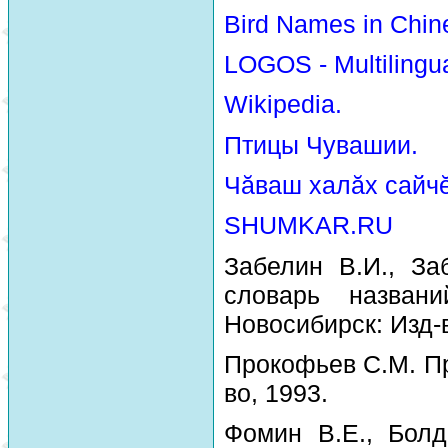
Bird Names in Chin
LOGOS - Multilingua
Wikipedia.
Птицы Чувашии.
Чăваш халăх сайчĕ
SHUMKAR.RU
Забелин В.И., За
словарь назван
Новосибирск: Изд-
Прокофьев С.М. Пр
во, 1993.
Фомин В.Е., Болд