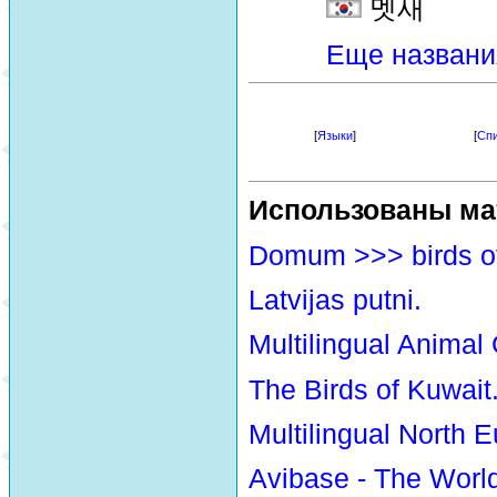
멧새
Еще названи
[
Языки
]
[
Спи
Использованы ма
Domum >>> birds o
Latvijas putni.
Multilingual Animal
The Birds of Kuwait
Multilingual North E
Avibase - The Worl