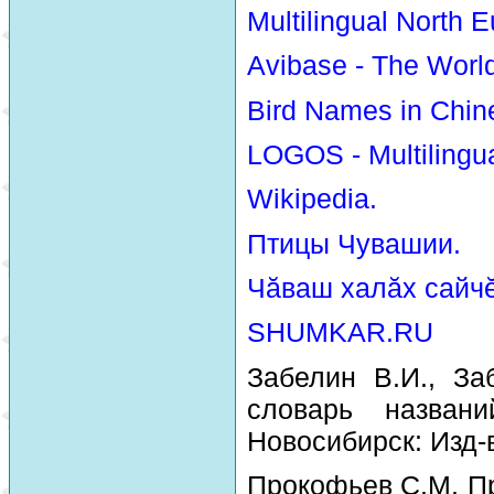
Multilingual North E
Avibase - The Worl
Bird Names in Chin
LOGOS - Multilingua
Wikipedia.
Птицы Чувашии.
Чăваш халăх сайчĕ
SHUMKAR.RU
Забелин В.И., За
словарь назван
Новосибирск: Изд-
Прокофьев С.М. Пр