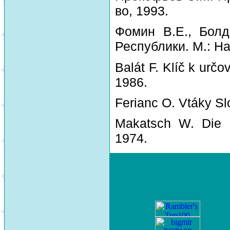
во, 1993.
Фомин В.Е., Болд
Республики. М.: На
Balát F. Klíč k urč
1986.
Ferianc O. Vtáky Sl
Makatsch W. Die 
1974.