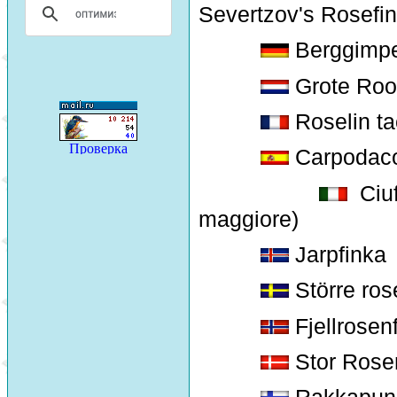
Severtzov's Rosefi
Berggimpe
Grote Ro
Roselin ta
Carpodaco
Ciuf
maggiore)
Jarpfinka
Större ros
Fjellrosen
Stor Rose