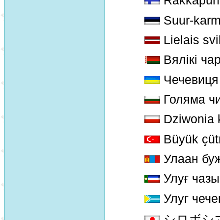
Rakkapun
Suur-karmi
Lielais svi
Bялiкi ча
Чечевиця
Голяма ч
Dziwonia 
Büyük çüt
Улаан бу
Улуғ чаз
Улуг чече
シロボシマシコ 