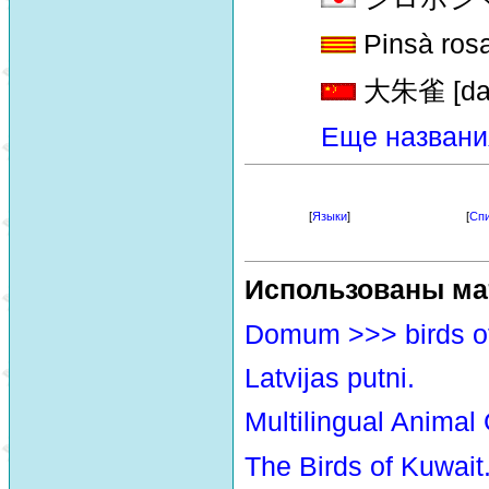
Pinsà rosa
大朱雀 [da 
Еще названи
[
Языки
]
[
Спи
Использованы ма
Domum >>> birds o
Latvijas putni.
Multilingual Animal
The Birds of Kuwait