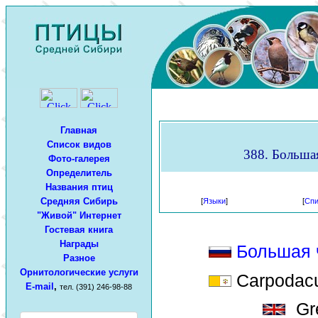
Главная
Список видов
388. Большая
Фото-галерея
Определитель
Названия птиц
Средняя Сибирь
[
Языки
]
[
Спи
"Живой" Интернет
Гостевая книга
Награды
Большая 
Разное
Орнитологические услуги
Carpodacus
E-mail
,
тел. (391) 246-98-88
Gre