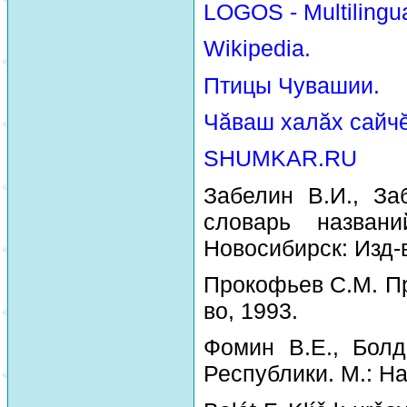
LOGOS - Multilingua
Wikipedia.
Птицы Чувашии.
Чăваш халăх сайчĕ
SHUMKAR.RU
Забелин В.И., За
словарь назван
Новосибирск: Изд-
Прокофьев С.М. Пр
во, 1993.
Фомин В.Е., Болд
Республики. М.: На