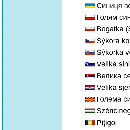
Синиця в
Голям син
Bogatka (S
Sýkora ko
Sýkorka v
Velika sin
Велика се
Velika sje
Голема с
Széncine
Piţigoi