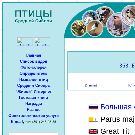
Главная
Список видов
363. Б
Фото-галерея
Определитель
Названия птиц
Средняя Сибирь
[
Языки
]
[
Спи
"Живой" Интернет
Гостевая книга
Награды
Большая 
Разное
Орнитологические услуги
Parus maj
E-mail
,
тел. (391) 246-98-88
Great Tit