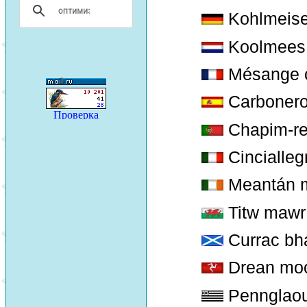
Kohlmeis
Koolmees
Mésange c
Carboner
Chapim-re
Cincialleg
Meantán 
Titw mawr 
Currac bha
Drean mo
Pennglaou 