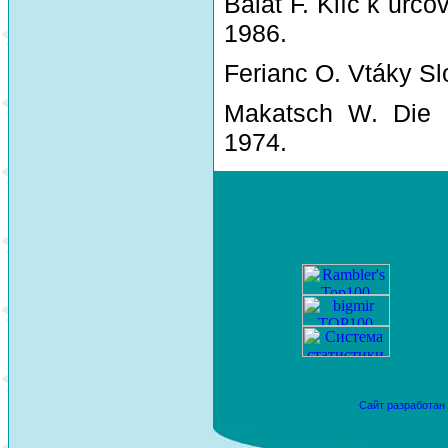
Balát F. Klíč k urč
1986.
Ferianc O. Vtáky Sl
Makatsch W. Die 
1974.
Сайт разработан