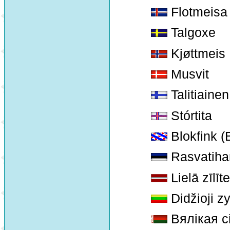
Flotmeisa
Talgoxe
Kjøttmeis
Musvit
Talitiainen
Stórtita
Blokfink (
Rasvatiha
Lielā zīlīte
Didžioji zy
Вялікая с