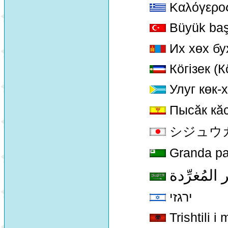
Καλόγερος
Büyük baş
Их хөх бу
Кöгiзек (К
Улуг көк-
Пысăк кăс
シジュウカラ 
Granda pa
لمُغرِّدة
ירגזי
Trishtili i