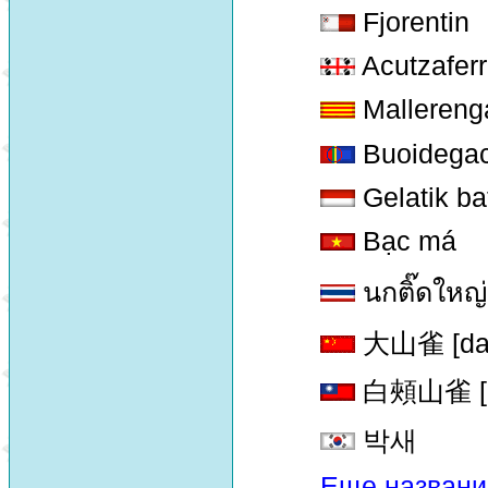
Fjorentin
Acutzaferru
Mallereng
Buoidegac
Gelatik ba
Bạc má
นกติ๊ดใหญ่
大山雀 [da s
白頰山雀 [bai
박새
Еще названи