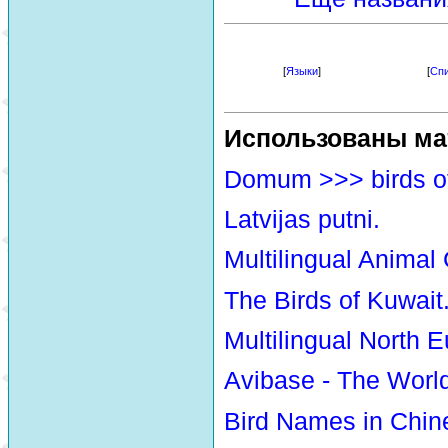
[
Языки
]
[
Спи
Использованы ма
Domum >>> birds o
Latvijas putni.
Multilingual Animal
The Birds of Kuwait
Multilingual North E
Avibase - The Worl
Bird Names in Chin