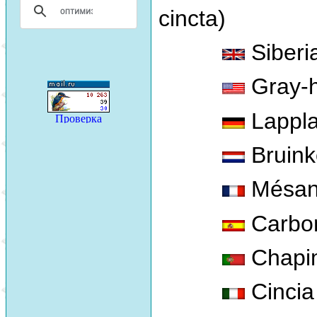
cincta)
Siberia
Gray-
Lappl
Bruin
Mésan
Carbo
Chapim
Cincia