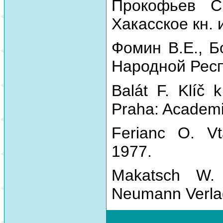
Прокофьев С
Хакасское кн. 
Фомин В.Е., Б
Народной Респу
Balát F. Klíč 
Praha: Academi
Ferianc O. Vt
1977.
Makatsch W.
Neumann Verla