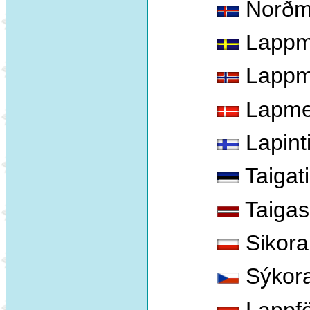
Norðm
Lappm
Lappm
Lapme
Lapint
Taigat
Taigas 
Sikora
Sýkora
Lappfö