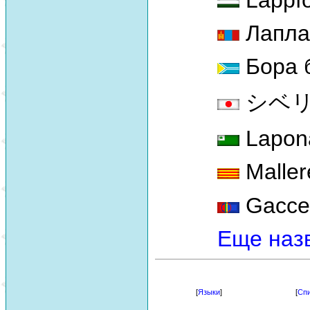
Лапла
Бора 
シベリアコ
Lapon
Maller
Gacce
Еще наз
[
Языки
]
[
Спи