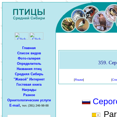
Главная
Список видов
Фото-галерея
359. Сер
Определитель
Названия птиц
Средняя Сибирь
"Живой" Интернет
[
Языки
]
[
Спи
Гостевая книга
Награды
Разное
Серог
Орнитологические услуги
E-mail
,
тел. (391) 246-98-88
Paru